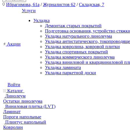
Ибрагимова, 61а
/
Журналистов 62
/
Складская, 7
Услуги
Укладка
Демонтаж старых покрытий
Подготовка основания, устройство стяжк
Укладка натурального линолеума
Укладка антистатического, токопроводящ
Акции
Укладка ковролина, ковровой плитки
Укладка спортивных покрытий
Укладка коммерческого линолеума
Укладка виниловой и кварцвиниловой пл
Укладка ламината
Укладка паркетной доски
Войти
Каталог
Линолеум
Остатки линолеума
Виниловая плитка (LVT)
Ламинат
Пороги напольные
Плинтус напольный
Ковролин