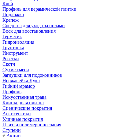
Клей
Профиль для керамической плитки
Подложка
Крепеж
Средства для ухода за полами
Воск для восстановления
Герметик
Гидроизоляция
Грунтовка
Инструмент
Розетки
Скотч
Сухие смеси
Заглушки для подоконников
Нержавейка Лука
Гибкий мрамор
Профиль
Искусственная трава
Клинкерная плитка
Сценические покрытия
Антисептики
Уличные покрытия
Плитка полимернопесчаная
Ступени
Акции