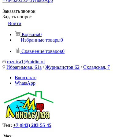
+78432035545
WhatsApp
Заказать звонок
Задать вопрос
Войти
Корзина
0
Избранные товары
0
Сравнение товаров
0
roznica1@mirlin.ru
Ибрагимова, 61а
/
Журналистов 62
/
Складская, 7
Вконтакте
WhatsApp
Тел:
+7 (843) 203-55-45
Max: