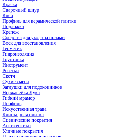
Краска
Сварочный шнур
Клей
Профиль для керамической плитки
Подложка
Крепеж
Средства для ухода за полами
Воск для восстановления
Герметик
Гидроизоляция
Грунтовка
Инструмент
Розетки
Скотч
Сухие смеси
Заглушки для подоконников
Нержавейка Лука
Гибкий мрамор
Профиль
Искусственная трава
Клинкерная плитка
Сценические покрытия
Антисептики
Уличные покрытия
Плитка полимернопесчаная