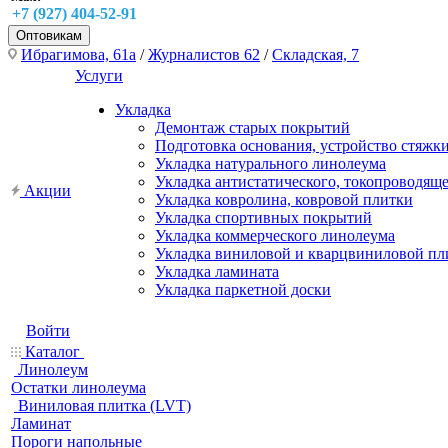
+7 (927) 404-52-91
Оптовикам
Ибрагимова, 61а
/
Журналистов 62
/
Складская, 7
Услуги
Укладка
Демонтаж старых покрытий
Подготовка основания, устройство стяжк
Укладка натурального линолеума
Укладка антистатического, токопроводящ
Акции
Укладка ковролина, ковровой плитки
Укладка спортивных покрытий
Укладка коммерческого линолеума
Укладка виниловой и кварцвиниловой пл
Укладка ламината
Укладка паркетной доски
Войти
Каталог
Линолеум
Остатки линолеума
Виниловая плитка (LVT)
Ламинат
Пороги напольные