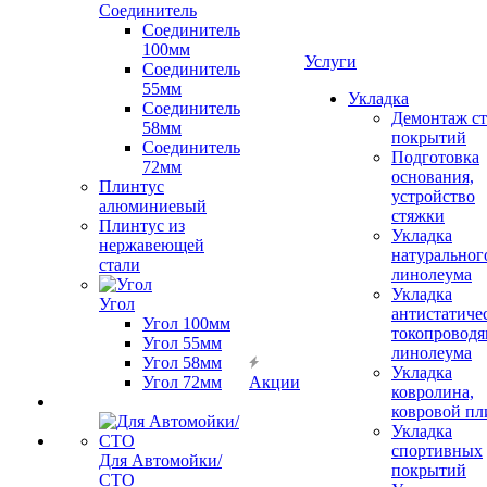
Соединитель
Соединитель
100мм
Услуги
Соединитель
55мм
Укладка
Соединитель
Демонтаж с
58мм
покрытий
Соединитель
Подготовка
72мм
основания,
Плинтус
устройство
алюминиевый
стяжки
Плинтус из
Укладка
нержавеющей
натуральног
стали
линолеума
Укладка
Угол
антистатиче
Угол 100мм
токопроводя
Угол 55мм
линолеума
Угол 58мм
Укладка
Угол 72мм
Акции
ковролина,
ковровой пл
Укладка
спортивных
Для Автомойки/
покрытий
СТО