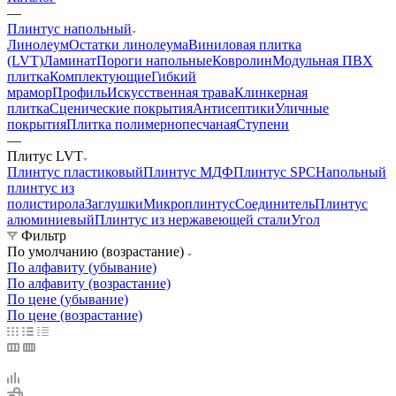
—
Плинтус напольный
Линолеум
Остатки линолеума
Виниловая плитка
(LVT)
Ламинат
Пороги напольные
Ковролин
Модульная ПВХ
плитка
Комплектующие
Гибкий
мрамор
Профиль
Искусственная трава
Клинкерная
плитка
Сценические покрытия
Антисептики
Уличные
покрытия
Плитка полимернопесчаная
Ступени
—
Плитус LVT
Плинтус пластиковый
Плинтус МДФ
Плинтус SPC
Напольный
плинтус из
полистирола
Заглушки
Микроплинтус
Соединитель
Плинтус
алюминиевый
Плинтус из нержавеющей стали
Угол
Фильтр
По умолчанию (возрастание)
По алфавиту (убывание)
По алфавиту (возрастание)
По цене (убывание)
По цене (возрастание)