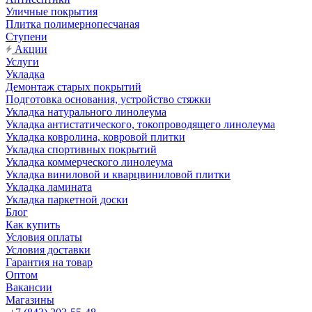
Уличные покрытия
Плитка полимернопесчаная
Ступени
Акции
Услуги
Укладка
Демонтаж старых покрытий
Подготовка основания, устройство стяжки
Укладка натурального линолеума
Укладка антистатического, токопроводящего линолеума
Укладка ковролина, ковровой плитки
Укладка спортивных покрытий
Укладка коммерческого линолеума
Укладка виниловой и кварцвиниловой плитки
Укладка ламината
Укладка паркетной доски
Блог
Как купить
Условия оплаты
Условия доставки
Гарантия на товар
Оптом
Вакансии
Магазины