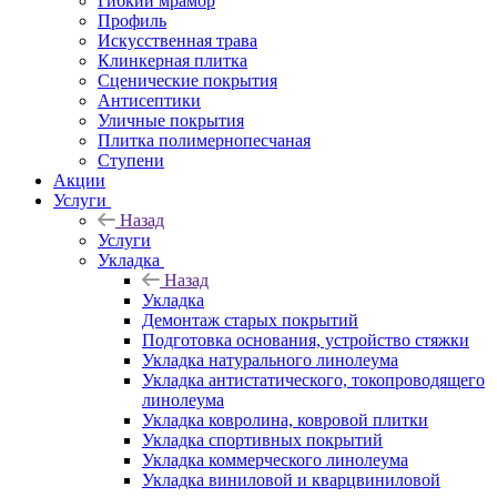
Гибкий мрамор
Профиль
Искусственная трава
Клинкерная плитка
Сценические покрытия
Антисептики
Уличные покрытия
Плитка полимернопесчаная
Ступени
Акции
Услуги
Назад
Услуги
Укладка
Назад
Укладка
Демонтаж старых покрытий
Подготовка основания, устройство стяжки
Укладка натурального линолеума
Укладка антистатического, токопроводящего
линолеума
Укладка ковролина, ковровой плитки
Укладка спортивных покрытий
Укладка коммерческого линолеума
Укладка виниловой и кварцвиниловой