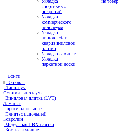
Укладка
на товар
спортивных
покрытий
Укладка
коммерческого
линолеума
Укладка
виниловой и
кварцвиниловой
плитки
Укладка ламината
Укладка
паркетной доски
Войти
Каталог
Линолеум
Остатки линолеума
Виниловая плитка (LVT)
Ламинат
Пороги напольные
Плинтус напольный
Ковролин
Модульная ПВХ плитка
Комплектующие