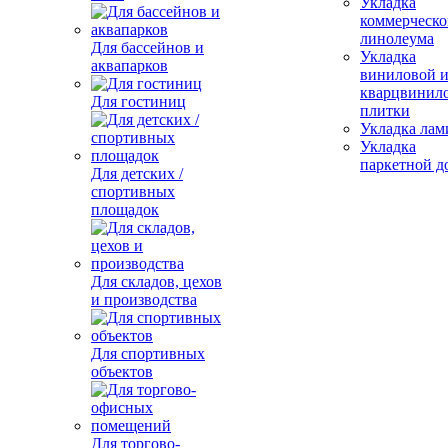
Укладка
коммерческо
линолеума
Для бассейнов и
Укладка
аквапарков
виниловой 
кварцвинил
Для гостиниц
плитки
Укладка лам
Укладка
паркетной д
Для детских /
спортивных
площадок
Для складов, цехов
и производства
Для спортивных
объектов
Для торгово-