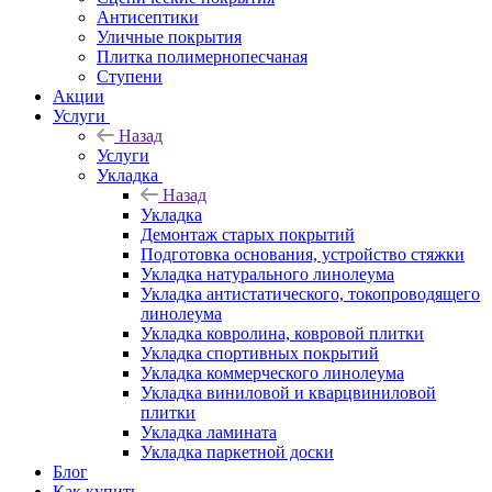
Антисептики
Уличные покрытия
Плитка полимернопесчаная
Ступени
Акции
Услуги
Назад
Услуги
Укладка
Назад
Укладка
Демонтаж старых покрытий
Подготовка основания, устройство стяжки
Укладка натурального линолеума
Укладка антистатического, токопроводящего
линолеума
Укладка ковролина, ковровой плитки
Укладка спортивных покрытий
Укладка коммерческого линолеума
Укладка виниловой и кварцвиниловой
плитки
Укладка ламината
Укладка паркетной доски
Блог
Как купить