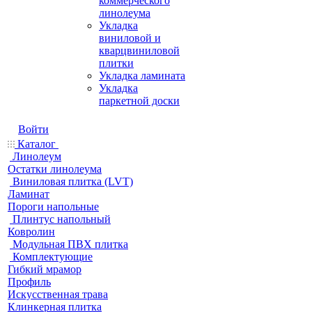
коммерческого
линолеума
Укладка
виниловой и
кварцвиниловой
плитки
Укладка ламината
Укладка
паркетной доски
Войти
Каталог
Линолеум
Остатки линолеума
Виниловая плитка (LVT)
Ламинат
Пороги напольные
Плинтус напольный
Ковролин
Модульная ПВХ плитка
Комплектующие
Гибкий мрамор
Профиль
Искусственная трава
Клинкерная плитка