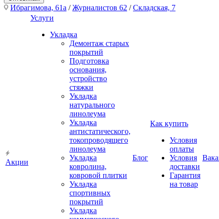
Ибрагимова, 61а
/
Журналистов 62
/
Складская, 7
Услуги
Укладка
Демонтаж старых
покрытий
Подготовка
основания,
устройство
стяжки
Укладка
натурального
линолеума
Укладка
Как купить
антистатического,
токопроводящего
Условия
линолеума
оплаты
Укладка
Блог
Условия
Вака
Акции
ковролина,
доставки
ковровой плитки
Гарантия
Укладка
на товар
спортивных
покрытий
Укладка