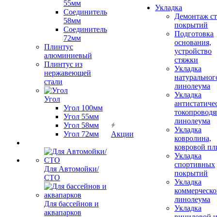
55мм
Укладка
Соединитель
Демонтаж с
58мм
покрытий
Соединитель
Подготовка
72мм
основания,
Плинтус
устройство
алюминиевый
стяжки
Плинтус из
Укладка
нержавеющей
натуральног
стали
линолеума
Укладка
Угол
антистатиче
Угол 100мм
токопроводя
Угол 55мм
линолеума
Угол 58мм
Укладка
Угол 72мм
Акции
ковролина,
ковровой пл
Укладка
спортивных
Для Автомойки/
покрытий
СТО
Укладка
коммерческо
линолеума
Для бассейнов и
Укладка
аквапарков
виниловой 