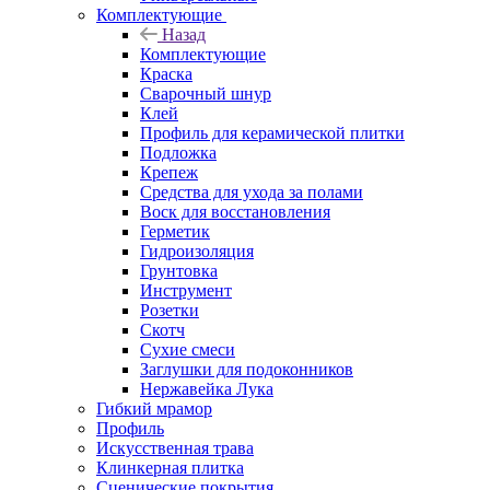
Комплектующие
Назад
Комплектующие
Краска
Сварочный шнур
Клей
Профиль для керамической плитки
Подложка
Крепеж
Средства для ухода за полами
Воск для восстановления
Герметик
Гидроизоляция
Грунтовка
Инструмент
Розетки
Скотч
Сухие смеси
Заглушки для подоконников
Нержавейка Лука
Гибкий мрамор
Профиль
Искусственная трава
Клинкерная плитка
Сценические покрытия