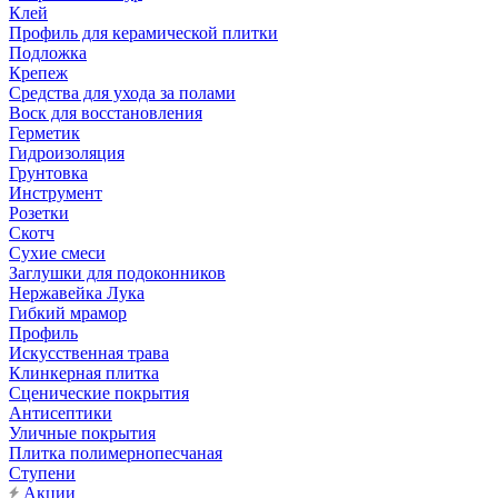
Клей
Профиль для керамической плитки
Подложка
Крепеж
Средства для ухода за полами
Воск для восстановления
Герметик
Гидроизоляция
Грунтовка
Инструмент
Розетки
Скотч
Сухие смеси
Заглушки для подоконников
Нержавейка Лука
Гибкий мрамор
Профиль
Искусственная трава
Клинкерная плитка
Сценические покрытия
Антисептики
Уличные покрытия
Плитка полимернопесчаная
Ступени
Акции