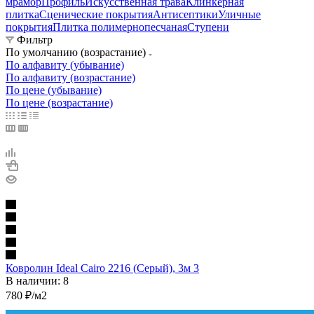
мрамор
Профиль
Искусственная трава
Клинкерная
плитка
Сценические покрытия
Антисептики
Уличные
покрытия
Плитка полимернопесчаная
Ступени
Фильтр
По умолчанию (возрастание)
По алфавиту (убывание)
По алфавиту (возрастание)
По цене (убывание)
По цене (возрастание)
Ковролин Ideal Cairo 2216 (Серый), 3м 3
В наличии: 8
780
₽
/м2