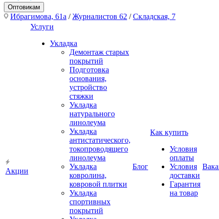
Оптовикам
Ибрагимова, 61а
/
Журналистов 62
/
Складская, 7
Услуги
Укладка
Демонтаж старых
покрытий
Подготовка
основания,
устройство
стяжки
Укладка
натурального
линолеума
Укладка
Как купить
антистатического,
токопроводящего
Условия
линолеума
оплаты
Укладка
Блог
Условия
Вака
Акции
ковролина,
доставки
ковровой плитки
Гарантия
Укладка
на товар
спортивных
покрытий