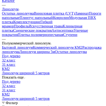
Каталог
—
Линолеум
Остатки линолеума
Виниловая плитка (LVT)
Ламинат
Пороги
напольные
Плинтус напольный
Ковролин
Модульная ПВХ
плитка
Комплектующие
Гибкий
мрамор
Профиль
Искусственная трава
Клинкерная
плитка
Сценические покрытия
Антисептики
Уличные
покрытия
Плитка полимернопесчаная
Ступени
—
Полукоммерческий линолеум
Бытовой линолеум
Коммерческий линолеум КМ2
Распродажа
линолеума
Линолеум ширина 5м
Остатки линолеума
Под дерево
32 класс
31 класс
КМ2
Линолеум шириной 5 метров
Показать еще
Под дерево
32 класс
31 класс
КМ2
Линолеум шириной 5 метров
Фильтр