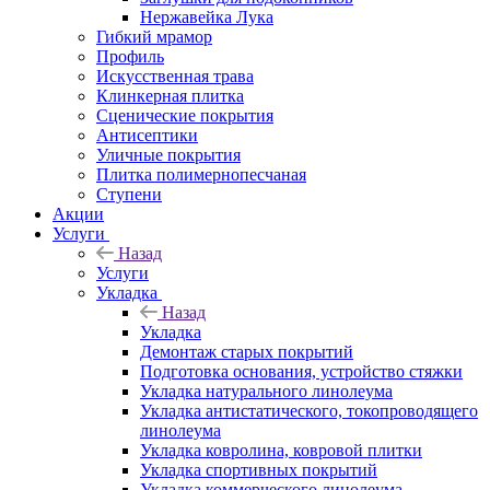
Нержавейка Лука
Гибкий мрамор
Профиль
Искусственная трава
Клинкерная плитка
Сценические покрытия
Антисептики
Уличные покрытия
Плитка полимернопесчаная
Ступени
Акции
Услуги
Назад
Услуги
Укладка
Назад
Укладка
Демонтаж старых покрытий
Подготовка основания, устройство стяжки
Укладка натурального линолеума
Укладка антистатического, токопроводящего
линолеума
Укладка ковролина, ковровой плитки
Укладка спортивных покрытий
Укладка коммерческого линолеума