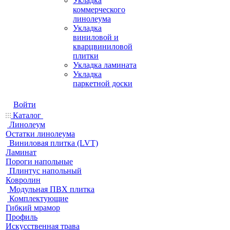
Укладка
коммерческого
линолеума
Укладка
виниловой и
кварцвиниловой
плитки
Укладка ламината
Укладка
паркетной доски
Войти
Каталог
Линолеум
Остатки линолеума
Виниловая плитка (LVT)
Ламинат
Пороги напольные
Плинтус напольный
Ковролин
Модульная ПВХ плитка
Комплектующие
Гибкий мрамор
Профиль
Искусственная трава