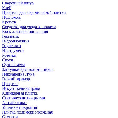
Сварочный шнур
Клей
Профиль для керамической плитки
Подложка
Крепеж
Средства для ухода за полами
Воск для восстановления
Герметик
Гидроизоляция
Грунтовка
Инструмент
Розетки
Скотч
Сухие смеси
Заглушки для подоконников
Нержавейка Лука
Гибкий мрамор
Профиль
Искусственная трава
Клинкерная плитка
Сценические покрытия
Антисептики
Уличные покрытия
Плитка полимернопесчаная
Ступени