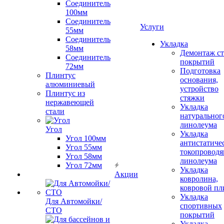
Соединитель
100мм
Соединитель
Услуги
55мм
Соединитель
Укладка
58мм
Демонтаж с
Соединитель
покрытий
72мм
Подготовка
Плинтус
основания,
алюминиевый
устройство
Плинтус из
стяжки
нержавеющей
Укладка
стали
натуральног
линолеума
Угол
Укладка
Угол 100мм
антистатиче
Угол 55мм
токопроводя
Угол 58мм
линолеума
Угол 72мм
Укладка
Акции
ковролина,
ковровой пл
Укладка
Для Автомойки/
спортивных
СТО
покрытий
Укладка