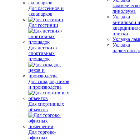
коммерческо
Для бассейнов и
линолеума
аквапарков
Укладка
виниловой 
Для гостиниц
кварцвинил
плитки
Укладка лам
Укладка
Для детских /
паркетной д
спортивных
площадок
Для складов, цехов
и производства
Для спортивных
объектов
Для торгово-
офисных