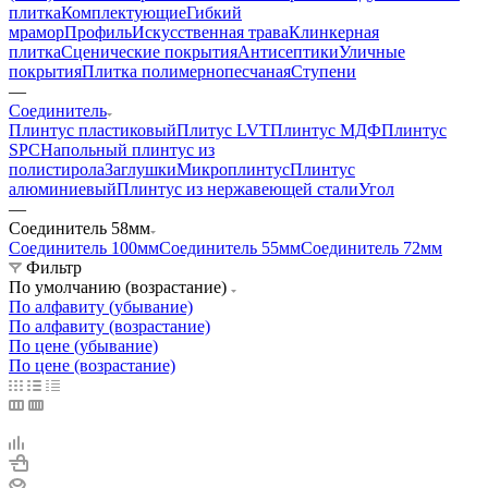
плитка
Комплектующие
Гибкий
мрамор
Профиль
Искусственная трава
Клинкерная
плитка
Сценические покрытия
Антисептики
Уличные
покрытия
Плитка полимернопесчаная
Ступени
—
Соединитель
Плинтус пластиковый
Плитус LVT
Плинтус МДФ
Плинтус
SPC
Напольный плинтус из
полистирола
Заглушки
Микроплинтус
Плинтус
алюминиевый
Плинтус из нержавеющей стали
Угол
—
Соединитель 58мм
Соединитель 100мм
Соединитель 55мм
Соединитель 72мм
Фильтр
По умолчанию (возрастание)
По алфавиту (убывание)
По алфавиту (возрастание)
По цене (убывание)
По цене (возрастание)