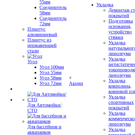
55мм
Укладка
Соединитель
Демонтаж с
58мм
покрытий
Соединитель
Подготовка
72мм
основания,
Плинтус
устройство
алюминиевый
стяжки
Плинтус из
Укладка
нержавеющей
натуральног
стали
линолеума
Укладка
Угол
антистатиче
Угол 100мм
токопроводя
Угол 55мм
линолеума
Угол 58мм
Укладка
Угол 72мм
Акции
ковролина,
ковровой пл
Укладка
спортивных
Для Автомойки/
покрытий
СТО
Укладка
коммерческо
линолеума
Для бассейнов и
Укладка
аквапарков
виниловой 