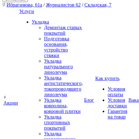
Ибрагимова, 61а
/
Журналистов 62
/
Складская, 7
Услуги
Укладка
Демонтаж старых
покрытий
Подготовка
основания,
устройство
стяжки
Укладка
натурального
линолеума
Укладка
Как купить
антистатического,
токопроводящего
Условия
линолеума
оплаты
Укладка
Блог
Условия
Вака
Акции
ковролина,
доставки
ковровой плитки
Гарантия
Укладка
на товар
спортивных
покрытий
Укладка