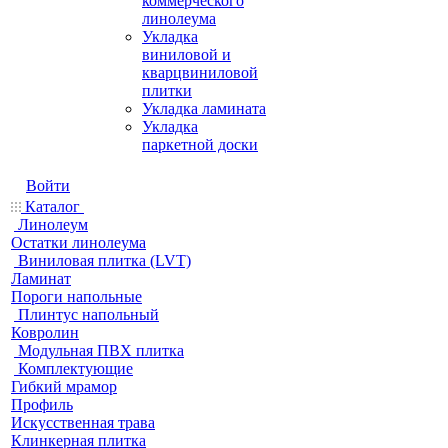
коммерческого
линолеума
Укладка
виниловой и
кварцвиниловой
плитки
Укладка ламината
Укладка
паркетной доски
Войти
Каталог
Линолеум
Остатки линолеума
Виниловая плитка (LVT)
Ламинат
Пороги напольные
Плинтус напольный
Ковролин
Модульная ПВХ плитка
Комплектующие
Гибкий мрамор
Профиль
Искусственная трава
Клинкерная плитка