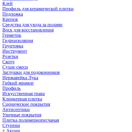
Клей
Профиль для керамической плитки
Подложка
Крепеж
Средства для ухода за полами
Воск для восстановления
Герметик
Гидроизоляция
Грунтовка
Инструмент
Розетки
Скотч
Сухие смеси
Заглушки для подоконников
Нержавейка Лука
Гибкий мрамор
Профиль
Искусственная трава
Клинкерная плитка
Сценические покрытия
Антисептики
Уличные покрытия
Плитка полимернопесчаная
Ступени
Акции