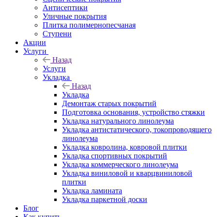
Антисептики
Уличные покрытия
Плитка полимернопесчаная
Ступени
Акции
Услуги
Назад
Услуги
Укладка
Назад
Укладка
Демонтаж старых покрытий
Подготовка основания, устройство стяжки
Укладка натурального линолеума
Укладка антистатического, токопроводящего
линолеума
Укладка ковролина, ковровой плитки
Укладка спортивных покрытий
Укладка коммерческого линолеума
Укладка виниловой и кварцвиниловой
плитки
Укладка ламината
Укладка паркетной доски
Блог
Как купить