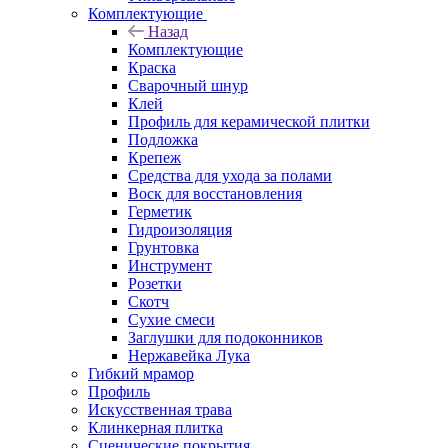
Комплектующие
Назад
Комплектующие
Краска
Сварочный шнур
Клей
Профиль для керамической плитки
Подложка
Крепеж
Средства для ухода за полами
Воск для восстановления
Герметик
Гидроизоляция
Грунтовка
Инструмент
Розетки
Скотч
Сухие смеси
Заглушки для подоконников
Нержавейка Лука
Гибкий мрамор
Профиль
Искусственная трава
Клинкерная плитка
Сценические покрытия