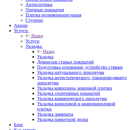
Антисептики
Уличные покрытия
Плитка полимернопесчаная
Ступени
Акции
Услуги
Назад
Услуги
Укладка
Назад
Укладка
Демонтаж старых покрытий
Подготовка основания, устройство стяжки
Укладка натурального линолеума
Укладка антистатического, токопроводящего
линолеума
Укладка ковролина, ковровой плитки
Укладка спортивных покрытий
Укладка коммерческого линолеума
Укладка виниловой и кварцвиниловой
плитки
Укладка ламината
Укладка паркетной доски
Блог
Как купить