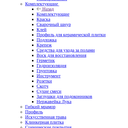
Комплектующие
Назад
Комплектующие
Краска
Сварочный шнур
Клей
Профиль для керамической плитки
Подложка
Крепеж
Средства для ухода за полами
Воск для восстановления
Герметик
Гидроизоляция
Грунтовка
Инструмент
Розетки
Скотч
Сухие смеси
Заглушки для подоконников
Нержавейка Лука
Гибкий мрамор
Профиль
Искусственная трава
Клинкерная плитка
Сценические покрытия