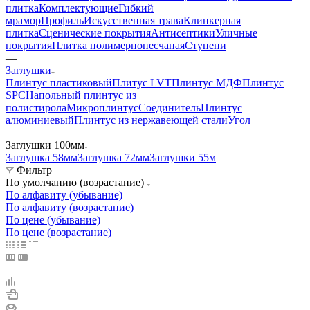
плитка
Комплектующие
Гибкий
мрамор
Профиль
Искусственная трава
Клинкерная
плитка
Сценические покрытия
Антисептики
Уличные
покрытия
Плитка полимернопесчаная
Ступени
—
Заглушки
Плинтус пластиковый
Плитус LVT
Плинтус МДФ
Плинтус
SPC
Напольный плинтус из
полистирола
Микроплинтус
Соединитель
Плинтус
алюминиевый
Плинтус из нержавеющей стали
Угол
—
Заглушки 100мм
Заглушка 58мм
Заглушка 72мм
Заглушки 55м
Фильтр
По умолчанию (возрастание)
По алфавиту (убывание)
По алфавиту (возрастание)
По цене (убывание)
По цене (возрастание)