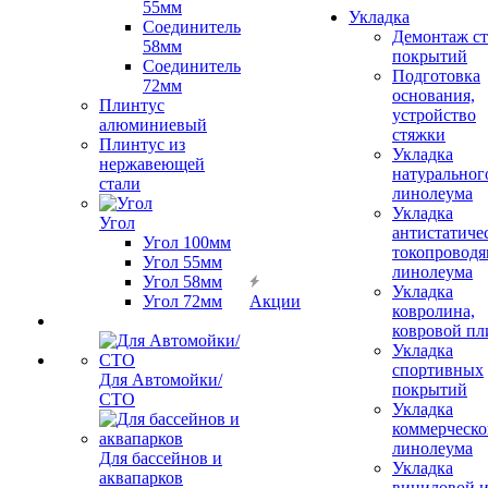
55мм
Укладка
Соединитель
Демонтаж с
58мм
покрытий
Соединитель
Подготовка
72мм
основания,
Плинтус
устройство
алюминиевый
стяжки
Плинтус из
Укладка
нержавеющей
натуральног
стали
линолеума
Укладка
Угол
антистатиче
Угол 100мм
токопроводя
Угол 55мм
линолеума
Угол 58мм
Укладка
Угол 72мм
Акции
ковролина,
ковровой пл
Укладка
спортивных
Для Автомойки/
покрытий
СТО
Укладка
коммерческо
линолеума
Для бассейнов и
Укладка
аквапарков
виниловой 