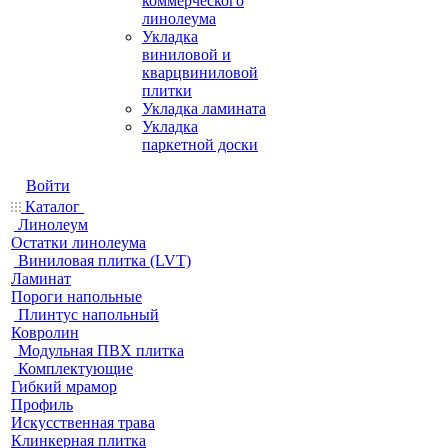
коммерческого
линолеума
Укладка
виниловой и
кварцвиниловой
плитки
Укладка ламината
Укладка
паркетной доски
Войти
Каталог
Линолеум
Остатки линолеума
Виниловая плитка (LVT)
Ламинат
Пороги напольные
Плинтус напольный
Ковролин
Модульная ПВХ плитка
Комплектующие
Гибкий мрамор
Профиль
Искусственная трава
Клинкерная плитка