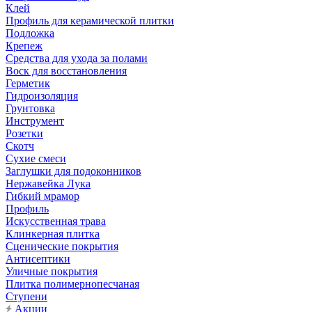
Клей
Профиль для керамической плитки
Подложка
Крепеж
Средства для ухода за полами
Воск для восстановления
Герметик
Гидроизоляция
Грунтовка
Инструмент
Розетки
Скотч
Сухие смеси
Заглушки для подоконников
Нержавейка Лука
Гибкий мрамор
Профиль
Искусственная трава
Клинкерная плитка
Сценические покрытия
Антисептики
Уличные покрытия
Плитка полимернопесчаная
Ступени
Акции