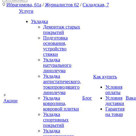
Ибрагимова, 61а
/
Журналистов 62
/
Складская, 7
Услуги
Укладка
Демонтаж старых
покрытий
Подготовка
основания,
устройство
стяжки
Укладка
натурального
линолеума
Укладка
Как купить
антистатического,
токопроводящего
Условия
линолеума
оплаты
Укладка
Блог
Условия
Вака
Акции
ковролина,
доставки
ковровой плитки
Гарантия
Укладка
на товар
спортивных
покрытий
Укладка