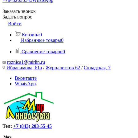
+78432035545
WhatsApp
Заказать звонок
Задать вопрос
Войти
Корзина
0
Избранные товары
0
Сравнение товаров
0
roznica1@mirlin.ru
Ибрагимова, 61а
/
Журналистов 62
/
Складская, 7
Вконтакте
WhatsApp
Тел:
+7 (843) 203-55-45
Max: