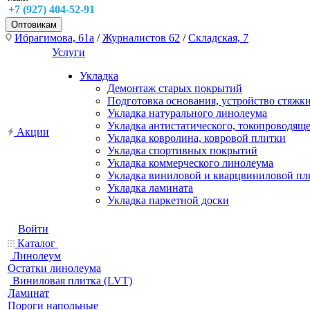
+7 (927) 404-52-91
Оптовикам
Ибрагимова, 61а
/
Журналистов 62
/
Складская, 7
Услуги
Укладка
Демонтаж старых покрытий
Подготовка основания, устройство стяжк
Укладка натурального линолеума
Укладка антистатического, токопроводящ
Акции
Укладка ковролина, ковровой плитки
Укладка спортивных покрытий
Укладка коммерческого линолеума
Укладка виниловой и кварцвиниловой пл
Укладка ламината
Укладка паркетной доски
Войти
Каталог
Линолеум
Остатки линолеума
Виниловая плитка (LVT)
Ламинат
Пороги напольные