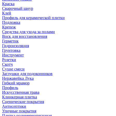
Краска
Сварочный шнур
Клей
Профиль для керамической плитки
Подложка
Крепеж
Средства для ухода за полами
Воск для восстановления
Герметик
Гидроизоляция
Грунтовка
Инструмент
Розетки
Скотч
Сухие смеси
Заглушки для подоконников
Нержавейка Лука
Гибкий мрамор
Профиль
Искусственная трава
Клинкерная плитка
Сценические покрытия
Антисептики
Уличные покрытия
Плитка полимернопесчаная