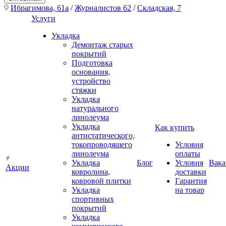
Ибрагимова, 61а
/
Журналистов 62
/
Складская, 7
Услуги
Укладка
Демонтаж старых
покрытий
Подготовка
основания,
устройство
стяжки
Укладка
натурального
линолеума
Укладка
Как купить
антистатического,
токопроводящего
Условия
линолеума
оплаты
Укладка
Блог
Условия
Вака
Акции
ковролина,
доставки
ковровой плитки
Гарантия
Укладка
на товар
спортивных
покрытий
Укладка