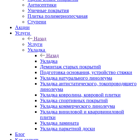
Антисептики
Уличные покрытия
Плитка полимернопесчаная
Ступени
Акции
Услуги
Назад
Услуги
Укладка
Назад
Укладка
Демонтаж старых покрытий
Подготовка основания, устройство стяжки
Укладка натурального линолеума
Укладка антистатического, токопроводящего
линолеума
Укладка ковролина, ковровой плитки
Укладка спортивных покрытий
Укладка коммерческого линолеума
Укладка виниловой и кварцвиниловой
плитки
Укладка ламината
Укладка паркетной доски
Блог
Как купить