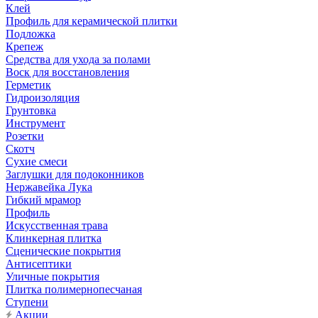
Клей
Профиль для керамической плитки
Подложка
Крепеж
Средства для ухода за полами
Воск для восстановления
Герметик
Гидроизоляция
Грунтовка
Инструмент
Розетки
Скотч
Сухие смеси
Заглушки для подоконников
Нержавейка Лука
Гибкий мрамор
Профиль
Искусственная трава
Клинкерная плитка
Сценические покрытия
Антисептики
Уличные покрытия
Плитка полимернопесчаная
Ступени
Акции