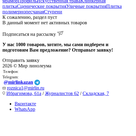
мрамор
Профиль
Искусственная трава
Клинкерная
плитка
Сценические покрытия
Уличные покрытия
Плитка
полимернопесчаная
Ступени
К сожалению, раздел пуст
В данный момент нет активных товаров
Подписаться на рассылку
У нас 1000 товаров, хотите, мы сами подберем и
подготовим Вам предложение? Отправьте заявку!
Отправить заявку
2026 © Мир линолеума
Телефон:
Telegram:
@mirlinkazan
roznica1@mirlin.ru
Ибрагимова, 61а
/
Журналистов 62
/
Складская, 7
Вконтакте
WhatsApp