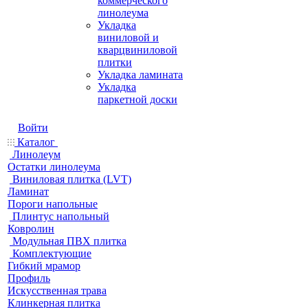
коммерческого
линолеума
Укладка
виниловой и
кварцвиниловой
плитки
Укладка ламината
Укладка
паркетной доски
Войти
Каталог
Линолеум
Остатки линолеума
Виниловая плитка (LVT)
Ламинат
Пороги напольные
Плинтус напольный
Ковролин
Модульная ПВХ плитка
Комплектующие
Гибкий мрамор
Профиль
Искусственная трава
Клинкерная плитка