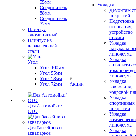
55мм
Укладка
Соединитель
Демонтаж с
58мм
покрытий
Соединитель
Подготовка
72мм
основания,
Плинтус
устройство
алюминиевый
стяжки
Плинтус из
Укладка
нержавеющей
натуральног
стали
линолеума
Укладка
Угол
антистатиче
Угол 100мм
токопроводя
Угол 55мм
линолеума
Угол 58мм
Укладка
Угол 72мм
Акции
ковролина,
ковровой пл
Укладка
спортивных
Для Автомойки/
покрытий
СТО
Укладка
коммерческо
линолеума
Для бассейнов и
Укладка
аквапарков
виниловой 