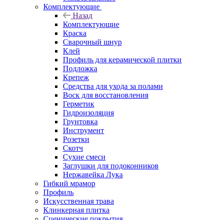
Комплектующие
Назад
Комплектующие
Краска
Сварочный шнур
Клей
Профиль для керамической плитки
Подложка
Крепеж
Средства для ухода за полами
Воск для восстановления
Герметик
Гидроизоляция
Грунтовка
Инструмент
Розетки
Скотч
Сухие смеси
Заглушки для подоконников
Нержавейка Лука
Гибкий мрамор
Профиль
Искусственная трава
Клинкерная плитка
Сценические покрытия