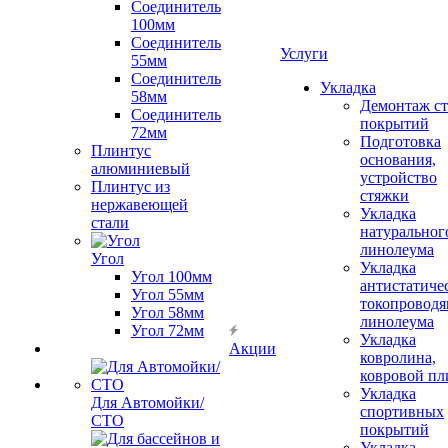
Соединитель
100мм
Соединитель
Услуги
55мм
Соединитель
Укладка
58мм
Демонтаж с
Соединитель
покрытий
72мм
Подготовка
Плинтус
основания,
алюминиевый
устройство
Плинтус из
стяжки
нержавеющей
Укладка
стали
натуральног
линолеума
Угол
Укладка
Угол 100мм
антистатиче
Угол 55мм
токопроводя
Угол 58мм
линолеума
Угол 72мм
Укладка
Акции
ковролина,
ковровой пл
Укладка
Для Автомойки/
спортивных
СТО
покрытий
Укладка