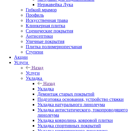
Нержавейка Лука
Гибкий мрамор
Профиль
Искусственная трава
Клинкерная плитка
Сценические покрытия
Антисептики
Уличные покрытия
Плитка полимернопесчаная
Ступени
Акции
Услуги
Назад
Услуги
Укладка
Назад
Укладка
Демонтаж старых покрытий
Подготовка основания, устройство стяжки
Укладка натурального линолеума
Укладка антистатического, токопроводящего
линолеума
Укладка ковролина, ковровой плитки
Укладка спортивных покрытий
Укладка коммерческого линолеума