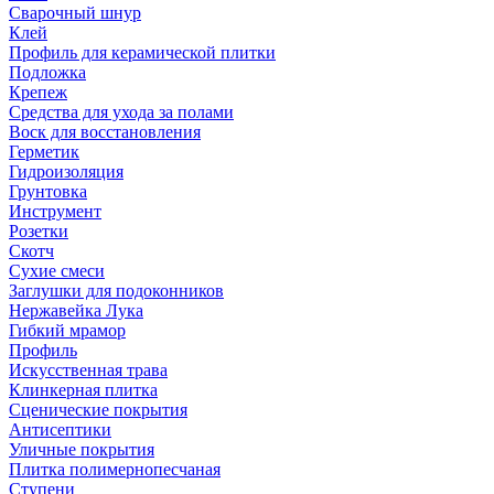
Сварочный шнур
Клей
Профиль для керамической плитки
Подложка
Крепеж
Средства для ухода за полами
Воск для восстановления
Герметик
Гидроизоляция
Грунтовка
Инструмент
Розетки
Скотч
Сухие смеси
Заглушки для подоконников
Нержавейка Лука
Гибкий мрамор
Профиль
Искусственная трава
Клинкерная плитка
Сценические покрытия
Антисептики
Уличные покрытия
Плитка полимернопесчаная
Ступени