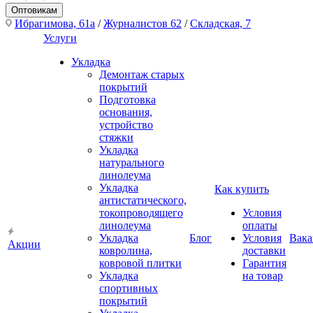
Оптовикам
Ибрагимова, 61а
/
Журналистов 62
/
Складская, 7
Услуги
Укладка
Демонтаж старых
покрытий
Подготовка
основания,
устройство
стяжки
Укладка
натурального
линолеума
Укладка
Как купить
антистатического,
токопроводящего
Условия
линолеума
оплаты
Укладка
Блог
Условия
Вака
Акции
ковролина,
доставки
ковровой плитки
Гарантия
Укладка
на товар
спортивных
покрытий