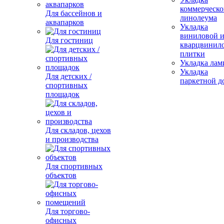
коммерческо
Для бассейнов и
линолеума
аквапарков
Укладка
виниловой 
Для гостиниц
кварцвинил
плитки
Укладка лам
Укладка
Для детских /
паркетной д
спортивных
площадок
Для складов, цехов
и производства
Для спортивных
объектов
Для торгово-
офисных