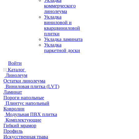
Укладка
коммерческого
линолеума
Укладка
виниловой и
кварцвиниловой
плитки
Укладка ламината
Укладка
паркетной доски
Войти
Каталог
Линолеум
Остатки линолеума
Виниловая плитка (LVT)
Ламинат
Пороги напольные
Плинтус напольный
Ковролин
Модульная ПВХ плитка
Комплектующие
Гибкий мрамор
Профиль
Искусственная трава