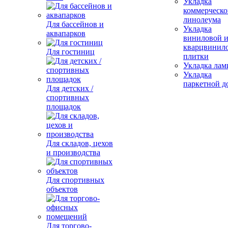
Укладка
коммерческо
линолеума
Для бассейнов и
Укладка
аквапарков
виниловой 
кварцвинил
Для гостиниц
плитки
Укладка лам
Укладка
паркетной д
Для детских /
спортивных
площадок
Для складов, цехов
и производства
Для спортивных
объектов
Для торгово-