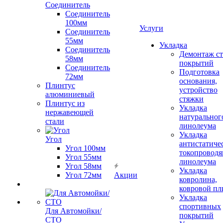
Соединитель
Соединитель
100мм
Услуги
Соединитель
55мм
Укладка
Соединитель
Демонтаж с
58мм
покрытий
Соединитель
Подготовка
72мм
основания,
Плинтус
устройство
алюминиевый
стяжки
Плинтус из
Укладка
нержавеющей
натуральног
стали
линолеума
Укладка
Угол
антистатиче
Угол 100мм
токопроводя
Угол 55мм
линолеума
Угол 58мм
Укладка
Угол 72мм
Акции
ковролина,
ковровой пл
Укладка
спортивных
Для Автомойки/
покрытий
СТО