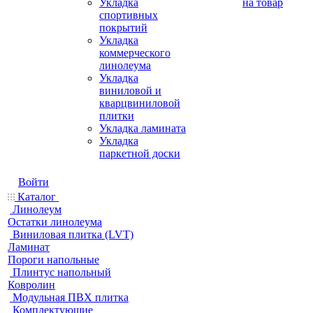
Укладка
на товар
спортивных
покрытий
Укладка
коммерческого
линолеума
Укладка
виниловой и
кварцвиниловой
плитки
Укладка ламината
Укладка
паркетной доски
Войти
Каталог
Линолеум
Остатки линолеума
Виниловая плитка (LVT)
Ламинат
Пороги напольные
Плинтус напольный
Ковролин
Модульная ПВХ плитка
Комплектующие