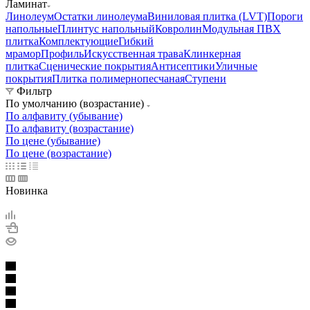
Ламинат
Линолеум
Остатки линолеума
Виниловая плитка (LVT)
Пороги
напольные
Плинтус напольный
Ковролин
Модульная ПВХ
плитка
Комплектующие
Гибкий
мрамор
Профиль
Искусственная трава
Клинкерная
плитка
Сценические покрытия
Антисептики
Уличные
покрытия
Плитка полимернопесчаная
Ступени
Фильтр
По умолчанию (возрастание)
По алфавиту (убывание)
По алфавиту (возрастание)
По цене (убывание)
По цене (возрастание)
Новинка