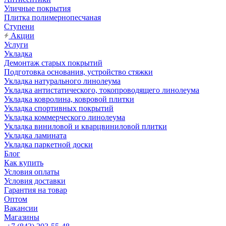
Уличные покрытия
Плитка полимернопесчаная
Ступени
Акции
Услуги
Укладка
Демонтаж старых покрытий
Подготовка основания, устройство стяжки
Укладка натурального линолеума
Укладка антистатического, токопроводящего линолеума
Укладка ковролина, ковровой плитки
Укладка спортивных покрытий
Укладка коммерческого линолеума
Укладка виниловой и кварцвиниловой плитки
Укладка ламината
Укладка паркетной доски
Блог
Как купить
Условия оплаты
Условия доставки
Гарантия на товар
Оптом
Вакансии
Магазины