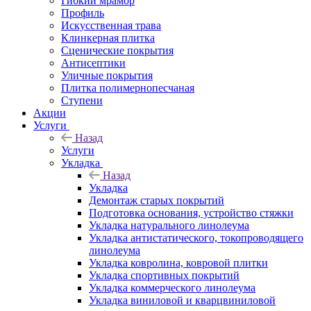
Гибкий мрамор
Профиль
Искусственная трава
Клинкерная плитка
Сценические покрытия
Антисептики
Уличные покрытия
Плитка полимернопесчаная
Ступени
Акции
Услуги
Назад
Услуги
Укладка
Назад
Укладка
Демонтаж старых покрытий
Подготовка основания, устройство стяжки
Укладка натурального линолеума
Укладка антистатического, токопроводящего
линолеума
Укладка ковролина, ковровой плитки
Укладка спортивных покрытий
Укладка коммерческого линолеума
Укладка виниловой и кварцвиниловой