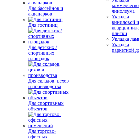
коммерческо
Для бассейнов и
линолеума
аквапарков
Укладка
виниловой 
Для гостиниц
кварцвинил
плитки
Укладка лам
Укладка
Для детских /
паркетной д
спортивных
площадок
Для складов, цехов
и производства
Для спортивных
объектов
Для торгово-
офисных