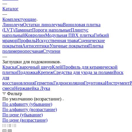
—
Каталог
—
Комплектующие
Линолеум
Остатки линолеума
Виниловая плитка
(LVT)
Ламинат
Пороги напольные
Плинтус
напольный
Ковролин
Модульная ПВХ плитка
Гибкий
мрамор
Профиль
Искусственная трава
Сценические
покрытия
Антисептики
Уличные покрытия
Плитка
полимернопесчаная
Ступени
—
Заглушки для подоконников
Краска
Сварочный шнур
Клей
Профиль для керамической
плитки
Подложка
Крепеж
Средства для ухода за полами
Воск
для
восстановления
Герметик
Гидроизоляция
Грунтовка
Инструмент
Р
смеси
Нержавейка Лука
Фильтр
По умолчанию (возрастание)
По алфавиту (убывание)
По алфавиту (возрастание)
По цене (убывание)
По цене (возрастание)