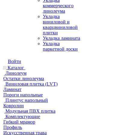
Укладка
коммерческого
линолеума
Укладка
виниловой и
кварцвиниловой
плитки
Укладка ламината
Укладка
паркетной доски
Войти
Каталог
Линолеум
Остатки линолеума
Виниловая плитка (LVT)
Ламинат
Пороги напольные
Плинтус напольный
Ковролин
Модульная ПВХ плитка
Комплектующие
Гибкий мрамор
Профиль
Искусственная трава