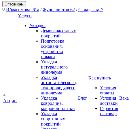
Оптовикам
Ибрагимова, 61а
/
Журналистов 62
/
Складская, 7
Услуги
Укладка
Демонтаж старых
покрытий
Подготовка
основания,
устройство
стяжки
Укладка
натурального
линолеума
Укладка
Как купить
антистатического,
токопроводящего
Условия
линолеума
оплаты
Укладка
Блог
Условия
Вака
Акции
ковролина,
доставки
ковровой плитки
Гарантия
Укладка
на товар
спортивных
покрытий