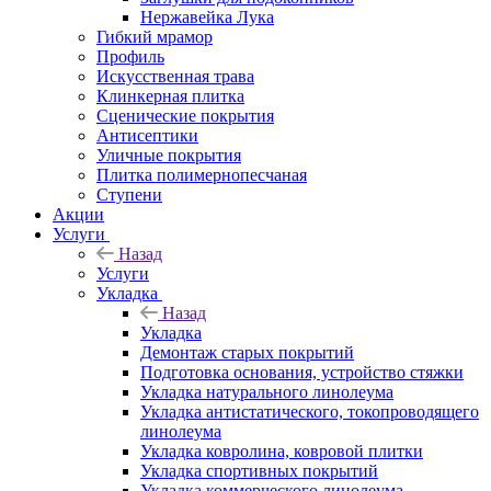
Нержавейка Лука
Гибкий мрамор
Профиль
Искусственная трава
Клинкерная плитка
Сценические покрытия
Антисептики
Уличные покрытия
Плитка полимернопесчаная
Ступени
Акции
Услуги
Назад
Услуги
Укладка
Назад
Укладка
Демонтаж старых покрытий
Подготовка основания, устройство стяжки
Укладка натурального линолеума
Укладка антистатического, токопроводящего
линолеума
Укладка ковролина, ковровой плитки
Укладка спортивных покрытий
Укладка коммерческого линолеума