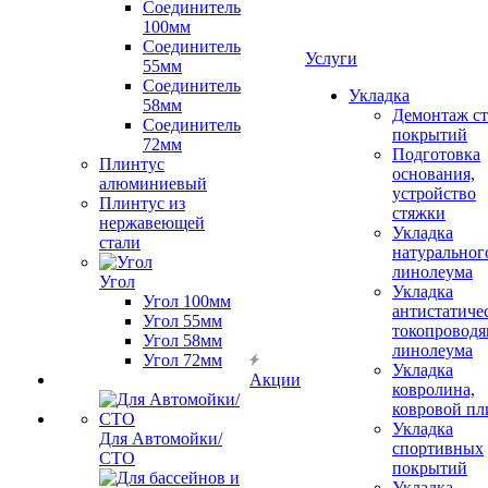
Соединитель
100мм
Соединитель
Услуги
55мм
Соединитель
Укладка
58мм
Демонтаж с
Соединитель
покрытий
72мм
Подготовка
Плинтус
основания,
алюминиевый
устройство
Плинтус из
стяжки
нержавеющей
Укладка
стали
натуральног
линолеума
Угол
Укладка
Угол 100мм
антистатиче
Угол 55мм
токопроводя
Угол 58мм
линолеума
Угол 72мм
Укладка
Акции
ковролина,
ковровой пл
Укладка
Для Автомойки/
спортивных
СТО
покрытий
Укладка