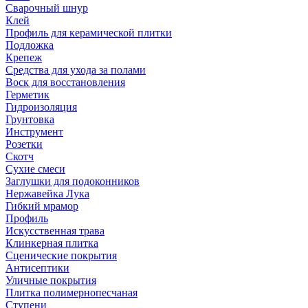
Сварочный шнур
Клей
Профиль для керамической плитки
Подложка
Крепеж
Средства для ухода за полами
Воск для восстановления
Герметик
Гидроизоляция
Грунтовка
Инструмент
Розетки
Скотч
Сухие смеси
Заглушки для подоконников
Нержавейка Лука
Гибкий мрамор
Профиль
Искусственная трава
Клинкерная плитка
Сценические покрытия
Антисептики
Уличные покрытия
Плитка полимернопесчаная
Ступени