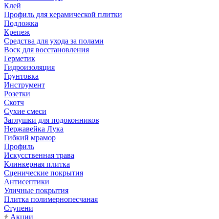
Клей
Профиль для керамической плитки
Подложка
Крепеж
Средства для ухода за полами
Воск для восстановления
Герметик
Гидроизоляция
Грунтовка
Инструмент
Розетки
Скотч
Сухие смеси
Заглушки для подоконников
Нержавейка Лука
Гибкий мрамор
Профиль
Искусственная трава
Клинкерная плитка
Сценические покрытия
Антисептики
Уличные покрытия
Плитка полимернопесчаная
Ступени
Акции