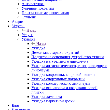
Антисептики
Уличные покрытия
Плитка полимернопесчаная
Ступени
Акции
Услуги
Назад
Услуги
Укладка
Назад
Укладка
Демонтаж старых покрытий
Подготовка основания, устройство стяжки
Укладка натурального линолеума
Укладка антистатического, токопроводящего
линолеума
Укладка ковролина, ковровой плитки
Укладка спортивных покрытий
Укладка коммерческого линолеума
Укладка виниловой и кварцвиниловой
плитки
Укладка ламината
Укладка паркетной доски
Блог
Как купить