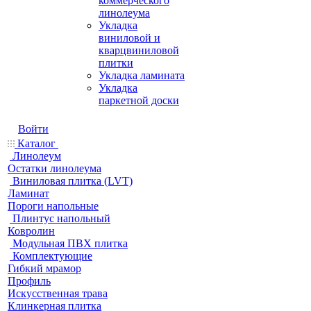
коммерческого
линолеума
Укладка
виниловой и
кварцвиниловой
плитки
Укладка ламината
Укладка
паркетной доски
Войти
Каталог
Линолеум
Остатки линолеума
Виниловая плитка (LVT)
Ламинат
Пороги напольные
Плинтус напольный
Ковролин
Модульная ПВХ плитка
Комплектующие
Гибкий мрамор
Профиль
Искусственная трава
Клинкерная плитка