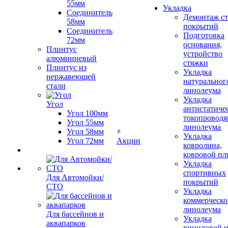
55мм
Укладка
Соединитель
Демонтаж с
58мм
покрытий
Соединитель
Подготовка
72мм
основания,
Плинтус
устройство
алюминиевый
стяжки
Плинтус из
Укладка
нержавеющей
натуральног
стали
линолеума
Укладка
Угол
антистатиче
Угол 100мм
токопроводя
Угол 55мм
линолеума
Угол 58мм
Укладка
Угол 72мм
Акции
ковролина,
ковровой пл
Укладка
спортивных
Для Автомойки/
покрытий
СТО
Укладка
коммерческо
линолеума
Для бассейнов и
Укладка
аквапарков
виниловой 