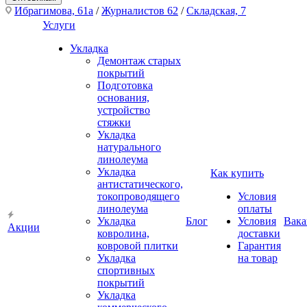
Ибрагимова, 61а
/
Журналистов 62
/
Складская, 7
Услуги
Укладка
Демонтаж старых
покрытий
Подготовка
основания,
устройство
стяжки
Укладка
натурального
линолеума
Укладка
Как купить
антистатического,
токопроводящего
Условия
линолеума
оплаты
Укладка
Блог
Условия
Вака
Акции
ковролина,
доставки
ковровой плитки
Гарантия
Укладка
на товар
спортивных
покрытий
Укладка