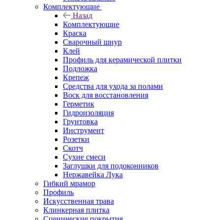
Комплектующие
Назад
Комплектующие
Краска
Сварочный шнур
Клей
Профиль для керамической плитки
Подложка
Крепеж
Средства для ухода за полами
Воск для восстановления
Герметик
Гидроизоляция
Грунтовка
Инструмент
Розетки
Скотч
Сухие смеси
Заглушки для подоконников
Нержавейка Лука
Гибкий мрамор
Профиль
Искусственная трава
Клинкерная плитка
Сценические покрытия