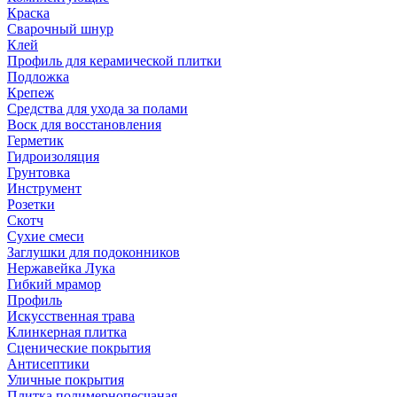
Краска
Сварочный шнур
Клей
Профиль для керамической плитки
Подложка
Крепеж
Средства для ухода за полами
Воск для восстановления
Герметик
Гидроизоляция
Грунтовка
Инструмент
Розетки
Скотч
Сухие смеси
Заглушки для подоконников
Нержавейка Лука
Гибкий мрамор
Профиль
Искусственная трава
Клинкерная плитка
Сценические покрытия
Антисептики
Уличные покрытия
Плитка полимернопесчаная