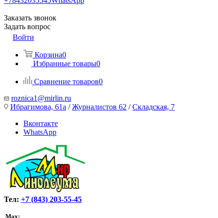
+78432035545
WhatsApp
Заказать звонок
Задать вопрос
Войти
Корзина
0
Избранные товары
0
Сравнение товаров
0
roznica1@mirlin.ru
Ибрагимова, 61а
/
Журналистов 62
/
Складская, 7
Вконтакте
WhatsApp
Тел:
+7 (843) 203-55-45
Max: