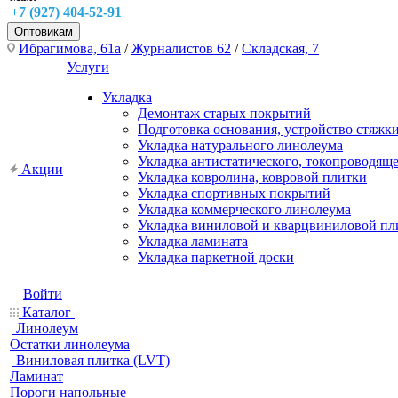
+7 (927) 404-52-91
Оптовикам
Ибрагимова, 61а
/
Журналистов 62
/
Складская, 7
Услуги
Укладка
Демонтаж старых покрытий
Подготовка основания, устройство стяжк
Укладка натурального линолеума
Укладка антистатического, токопроводящ
Акции
Укладка ковролина, ковровой плитки
Укладка спортивных покрытий
Укладка коммерческого линолеума
Укладка виниловой и кварцвиниловой пл
Укладка ламината
Укладка паркетной доски
Войти
Каталог
Линолеум
Остатки линолеума
Виниловая плитка (LVT)
Ламинат
Пороги напольные