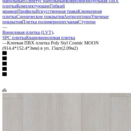
напольные
Плинтус напольный
Ковролин
Модульная ПВХ
плитка
Комплектующие
Гибкий
мрамор
Профиль
Искусственная трава
Клинкерная
плитка
Сценические покрытия
Антисептики
Уличные
покрытия
Плитка полимернопесчаная
Ступени
—
Виниловая плитка (LVT)
SPC плитка
Кварцвиниловая плитка
—
Клеевая ПВХ плитка Poly Styl Cosmic MOON
(914.4*152.4*3мм) в уп. 15шт(2.09м2)