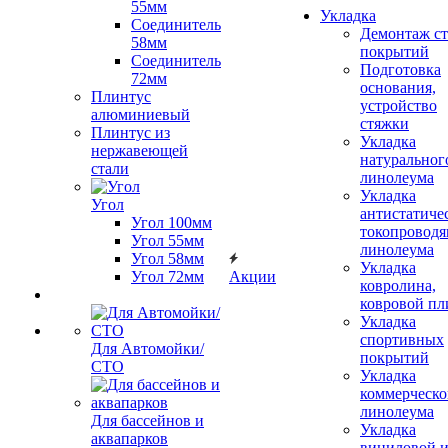
55мм
Укладка
Соединитель
Демонтаж с
58мм
покрытий
Соединитель
Подготовка
72мм
основания,
Плинтус
устройство
алюминиевый
стяжки
Плинтус из
Укладка
нержавеющей
натуральног
стали
линолеума
Укладка
Угол
антистатиче
Угол 100мм
токопроводя
Угол 55мм
линолеума
Угол 58мм
Укладка
Угол 72мм
Акции
ковролина,
ковровой пл
Укладка
спортивных
Для Автомойки/
покрытий
СТО
Укладка
коммерческо
линолеума
Для бассейнов и
Укладка
аквапарков
виниловой 