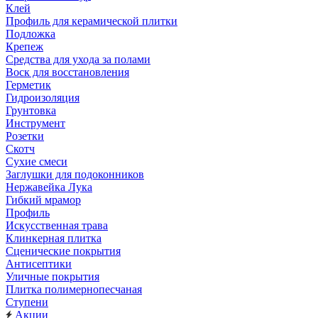
Клей
Профиль для керамической плитки
Подложка
Крепеж
Средства для ухода за полами
Воск для восстановления
Герметик
Гидроизоляция
Грунтовка
Инструмент
Розетки
Скотч
Сухие смеси
Заглушки для подоконников
Нержавейка Лука
Гибкий мрамор
Профиль
Искусственная трава
Клинкерная плитка
Сценические покрытия
Антисептики
Уличные покрытия
Плитка полимернопесчаная
Ступени
Акции