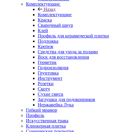
Комплектующие
Назад
Комплектующие
Краска
Сварочный шнур
Клей
Профиль для керамической плитки
Подложка
Крепеж
Средства для ухода за полами
Воск для восстановления
Герметик
Гидроизоляция
Грунтовка
Инструмент
Розетки
Скотч
Сухие смеси
Заглушки для подоконников
Нержавейка Лука
Гибкий мрамор
Профиль
Искусственная трава
Клинкерная плитка
Сценические покрытия