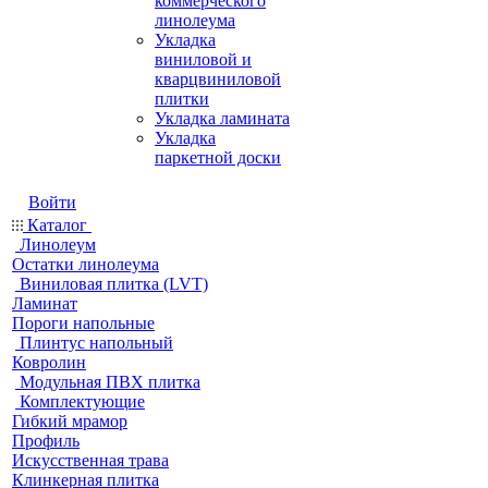
коммерческого
линолеума
Укладка
виниловой и
кварцвиниловой
плитки
Укладка ламината
Укладка
паркетной доски
Войти
Каталог
Линолеум
Остатки линолеума
Виниловая плитка (LVT)
Ламинат
Пороги напольные
Плинтус напольный
Ковролин
Модульная ПВХ плитка
Комплектующие
Гибкий мрамор
Профиль
Искусственная трава
Клинкерная плитка