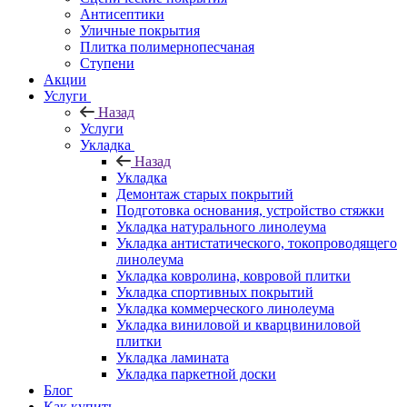
Антисептики
Уличные покрытия
Плитка полимернопесчаная
Ступени
Акции
Услуги
Назад
Услуги
Укладка
Назад
Укладка
Демонтаж старых покрытий
Подготовка основания, устройство стяжки
Укладка натурального линолеума
Укладка антистатического, токопроводящего
линолеума
Укладка ковролина, ковровой плитки
Укладка спортивных покрытий
Укладка коммерческого линолеума
Укладка виниловой и кварцвиниловой
плитки
Укладка ламината
Укладка паркетной доски
Блог
Как купить