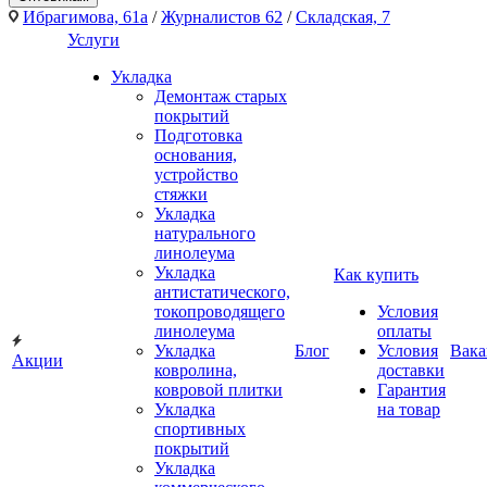
Ибрагимова, 61а
/
Журналистов 62
/
Складская, 7
Услуги
Укладка
Демонтаж старых
покрытий
Подготовка
основания,
устройство
стяжки
Укладка
натурального
линолеума
Укладка
Как купить
антистатического,
токопроводящего
Условия
линолеума
оплаты
Укладка
Блог
Условия
Вака
Акции
ковролина,
доставки
ковровой плитки
Гарантия
Укладка
на товар
спортивных
покрытий
Укладка