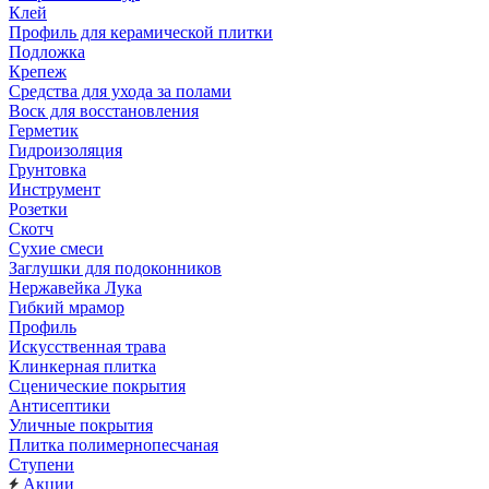
Клей
Профиль для керамической плитки
Подложка
Крепеж
Средства для ухода за полами
Воск для восстановления
Герметик
Гидроизоляция
Грунтовка
Инструмент
Розетки
Скотч
Сухие смеси
Заглушки для подоконников
Нержавейка Лука
Гибкий мрамор
Профиль
Искусственная трава
Клинкерная плитка
Сценические покрытия
Антисептики
Уличные покрытия
Плитка полимернопесчаная
Ступени
Акции