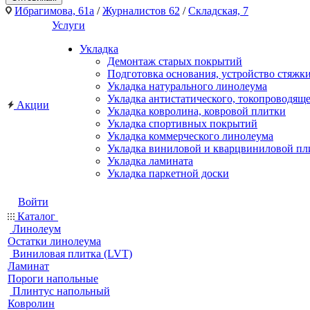
Ибрагимова, 61а
/
Журналистов 62
/
Складская, 7
Услуги
Укладка
Демонтаж старых покрытий
Подготовка основания, устройство стяжк
Укладка натурального линолеума
Укладка антистатического, токопроводящ
Акции
Укладка ковролина, ковровой плитки
Укладка спортивных покрытий
Укладка коммерческого линолеума
Укладка виниловой и кварцвиниловой пл
Укладка ламината
Укладка паркетной доски
Войти
Каталог
Линолеум
Остатки линолеума
Виниловая плитка (LVT)
Ламинат
Пороги напольные
Плинтус напольный
Ковролин