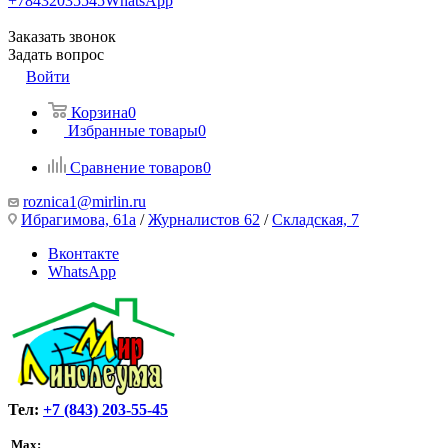
+78432035545
WhatsApp
Заказать звонок
Задать вопрос
Войти
Корзина
0
Избранные товары
0
Сравнение товаров
0
roznica1@mirlin.ru
Ибрагимова, 61а
/
Журналистов 62
/
Складская, 7
Вконтакте
WhatsApp
Тел:
+7 (843) 203-55-45
Max: