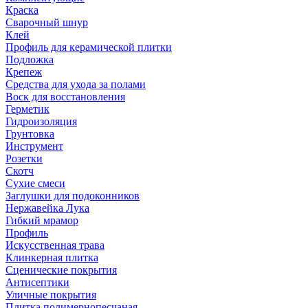
Краска
Сварочный шнур
Клей
Профиль для керамической плитки
Подложка
Крепеж
Средства для ухода за полами
Воск для восстановления
Герметик
Гидроизоляция
Грунтовка
Инструмент
Розетки
Скотч
Сухие смеси
Заглушки для подоконников
Нержавейка Лука
Гибкий мрамор
Профиль
Искусственная трава
Клинкерная плитка
Сценические покрытия
Антисептики
Уличные покрытия
Плитка полимернопесчаная