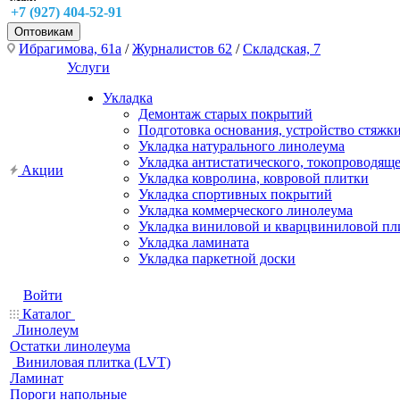
+7 (927) 404-52-91
Оптовикам
Ибрагимова, 61а
/
Журналистов 62
/
Складская, 7
Услуги
Укладка
Демонтаж старых покрытий
Подготовка основания, устройство стяжк
Укладка натурального линолеума
Укладка антистатического, токопроводящ
Акции
Укладка ковролина, ковровой плитки
Укладка спортивных покрытий
Укладка коммерческого линолеума
Укладка виниловой и кварцвиниловой пл
Укладка ламината
Укладка паркетной доски
Войти
Каталог
Линолеум
Остатки линолеума
Виниловая плитка (LVT)
Ламинат
Пороги напольные