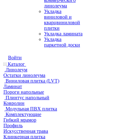
коммерческого
линолеума
Укладка
виниловой и
кварцвиниловой
плитки
Укладка ламината
Укладка
паркетной доски
Войти
Каталог
Линолеум
Остатки линолеума
Виниловая плитка (LVT)
Ламинат
Пороги напольные
Плинтус напольный
Ковролин
Модульная ПВХ плитка
Комплектующие
Гибкий мрамор
Профиль
Искусственная трава
Клинкерная плитка