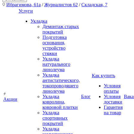
Ибрагимова, 61а
/
Журналистов 62
/
Складская, 7
Услуги
Укладка
Демонтаж старых
покрытий
Подготовка
основания,
устройство
стяжки
Укладка
натурального
линолеума
Укладка
Как купить
антистатического,
токопроводящего
Условия
линолеума
оплаты
Укладка
Блог
Условия
Вака
Акции
ковролина,
доставки
ковровой плитки
Гарантия
Укладка
на товар
спортивных
покрытий
Укладка