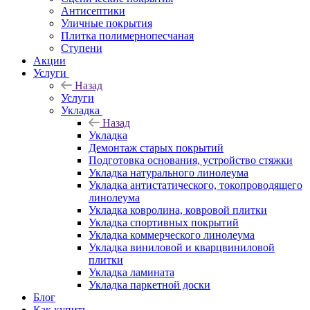
Антисептики
Уличные покрытия
Плитка полимернопесчаная
Ступени
Акции
Услуги
Назад
Услуги
Укладка
Назад
Укладка
Демонтаж старых покрытий
Подготовка основания, устройство стяжки
Укладка натурального линолеума
Укладка антистатического, токопроводящего
линолеума
Укладка ковролина, ковровой плитки
Укладка спортивных покрытий
Укладка коммерческого линолеума
Укладка виниловой и кварцвиниловой
плитки
Укладка ламината
Укладка паркетной доски
Блог
Как купить