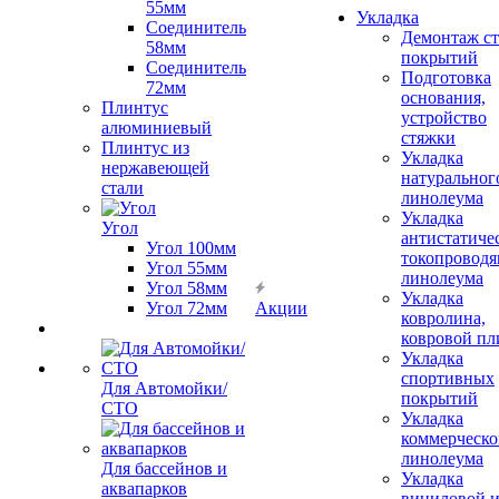
55мм
Укладка
Соединитель
Демонтаж с
58мм
покрытий
Соединитель
Подготовка
72мм
основания,
Плинтус
устройство
алюминиевый
стяжки
Плинтус из
Укладка
нержавеющей
натуральног
стали
линолеума
Укладка
Угол
антистатиче
Угол 100мм
токопроводя
Угол 55мм
линолеума
Угол 58мм
Укладка
Угол 72мм
Акции
ковролина,
ковровой пл
Укладка
спортивных
Для Автомойки/
покрытий
СТО
Укладка
коммерческо
линолеума
Для бассейнов и
Укладка
аквапарков
виниловой 