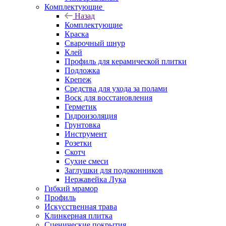
Комплектующие
Назад
Комплектующие
Краска
Сварочный шнур
Клей
Профиль для керамической плитки
Подложка
Крепеж
Средства для ухода за полами
Воск для восстановления
Герметик
Гидроизоляция
Грунтовка
Инструмент
Розетки
Скотч
Сухие смеси
Заглушки для подоконников
Нержавейка Лука
Гибкий мрамор
Профиль
Искусственная трава
Клинкерная плитка
Сценические покрытия