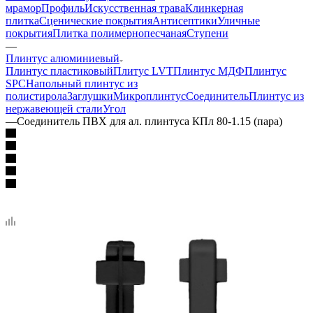
мрамор
Профиль
Искусственная трава
Клинкерная
плитка
Сценические покрытия
Антисептики
Уличные
покрытия
Плитка полимернопесчаная
Ступени
—
Плинтус алюминиевый
Плинтус пластиковый
Плитус LVT
Плинтус МДФ
Плинтус
SPC
Напольный плинтус из
полистирола
Заглушки
Микроплинтус
Соединитель
Плинтус из
нержавеющей стали
Угол
—
Соединитель ПВХ для ал. плинтуса КПл 80-1.15 (пара)