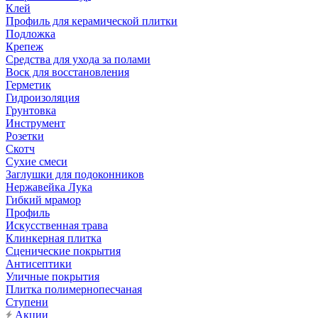
Клей
Профиль для керамической плитки
Подложка
Крепеж
Средства для ухода за полами
Воск для восстановления
Герметик
Гидроизоляция
Грунтовка
Инструмент
Розетки
Скотч
Сухие смеси
Заглушки для подоконников
Нержавейка Лука
Гибкий мрамор
Профиль
Искусственная трава
Клинкерная плитка
Сценические покрытия
Антисептики
Уличные покрытия
Плитка полимернопесчаная
Ступени
Акции