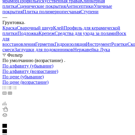
мрамор
Профиль
Искусственная трава
Клинкерная
плитка
Сценические покрытия
Антисептики
Уличные
покрытия
Плитка полимернопесчаная
Ступени
—
Грунтовка
Краска
Сварочный шнур
Клей
Профиль для керамической
плитки
Подложка
Крепеж
Средства для ухода за полами
Воск
для
восстановления
Герметик
Гидроизоляция
Инструмент
Розетки
Ско
смеси
Заглушки для подоконников
Нержавейка Лука
Фильтр
По умолчанию (возрастание)
По алфавиту (убывание)
По алфавиту (возрастание)
По цене (убывание)
По цене (возрастание)