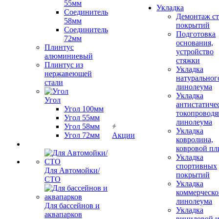
55мм
Укладка
Соединитель
Демонтаж с
58мм
покрытий
Соединитель
Подготовка
72мм
основания,
Плинтус
устройство
алюминиевый
стяжки
Плинтус из
Укладка
нержавеющей
натуральног
стали
линолеума
Укладка
Угол
антистатиче
Угол 100мм
токопроводя
Угол 55мм
линолеума
Угол 58мм
Укладка
Угол 72мм
Акции
ковролина,
ковровой пл
Укладка
спортивных
Для Автомойки/
покрытий
СТО
Укладка
коммерческо
линолеума
Для бассейнов и
Укладка
аквапарков
виниловой 