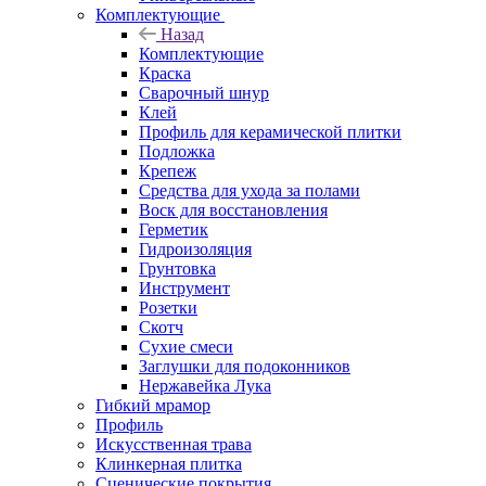
Комплектующие
Назад
Комплектующие
Краска
Сварочный шнур
Клей
Профиль для керамической плитки
Подложка
Крепеж
Средства для ухода за полами
Воск для восстановления
Герметик
Гидроизоляция
Грунтовка
Инструмент
Розетки
Скотч
Сухие смеси
Заглушки для подоконников
Нержавейка Лука
Гибкий мрамор
Профиль
Искусственная трава
Клинкерная плитка
Сценические покрытия