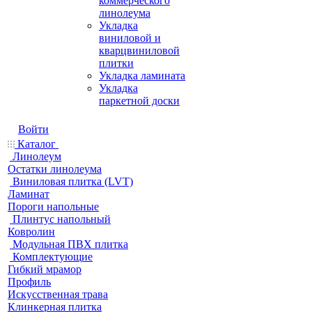
коммерческого
линолеума
Укладка
виниловой и
кварцвиниловой
плитки
Укладка ламината
Укладка
паркетной доски
Войти
Каталог
Линолеум
Остатки линолеума
Виниловая плитка (LVT)
Ламинат
Пороги напольные
Плинтус напольный
Ковролин
Модульная ПВХ плитка
Комплектующие
Гибкий мрамор
Профиль
Искусственная трава
Клинкерная плитка