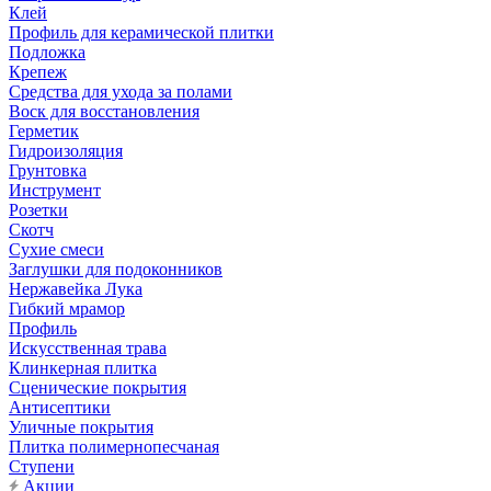
Клей
Профиль для керамической плитки
Подложка
Крепеж
Средства для ухода за полами
Воск для восстановления
Герметик
Гидроизоляция
Грунтовка
Инструмент
Розетки
Скотч
Сухие смеси
Заглушки для подоконников
Нержавейка Лука
Гибкий мрамор
Профиль
Искусственная трава
Клинкерная плитка
Сценические покрытия
Антисептики
Уличные покрытия
Плитка полимернопесчаная
Ступени
Акции