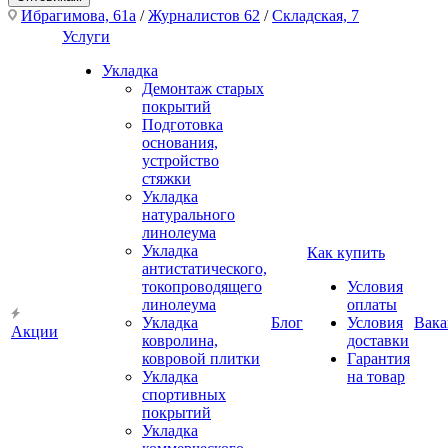
Ибрагимова, 61а
/
Журналистов 62
/
Складская, 7
Услуги
Укладка
Демонтаж старых
покрытий
Подготовка
основания,
устройство
стяжки
Укладка
натурального
линолеума
Укладка
Как купить
антистатического,
токопроводящего
Условия
линолеума
оплаты
Укладка
Блог
Условия
Вака
Акции
ковролина,
доставки
ковровой плитки
Гарантия
Укладка
на товар
спортивных
покрытий
Укладка