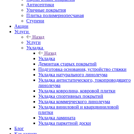
Антисептики
Уличные покрытия
Плитка полимернопесчаная
Ступени
Акции
Услуги
Назад
Услуги
Укладка
Назад
Укладка
Демонтаж старых покрытий
Подготовка основания, устройство стяжки
Укладка натурального линолеума
Укладка антистатического, токопроводящего
линолеума
Укладка ковролина, ковровой плитки
Укладка спортивных покрытий
Укладка коммерческого линолеума
Укладка виниловой и кварцвиниловой
плитки
Укладка ламината
Укладка паркетной доски
Блог
Как купить