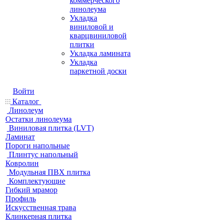
коммерческого
линолеума
Укладка
виниловой и
кварцвиниловой
плитки
Укладка ламината
Укладка
паркетной доски
Войти
Каталог
Линолеум
Остатки линолеума
Виниловая плитка (LVT)
Ламинат
Пороги напольные
Плинтус напольный
Ковролин
Модульная ПВХ плитка
Комплектующие
Гибкий мрамор
Профиль
Искусственная трава
Клинкерная плитка