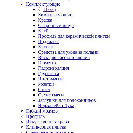
Комплектующие
Назад
Комплектующие
Краска
Сварочный шнур
Клей
Профиль для керамической плитки
Подложка
Крепеж
Средства для ухода за полами
Воск для восстановления
Герметик
Гидроизоляция
Грунтовка
Инструмент
Розетки
Скотч
Сухие смеси
Заглушки для подоконников
Нержавейка Лука
Гибкий мрамор
Профиль
Искусственная трава
Клинкерная плитка
Сценические покрытия