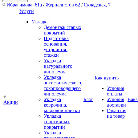
Ибрагимова, 61а
/
Журналистов 62
/
Складская, 7
Услуги
Укладка
Демонтаж старых
покрытий
Подготовка
основания,
устройство
стяжки
Укладка
натурального
линолеума
Укладка
Как купить
антистатического,
токопроводящего
Условия
линолеума
оплаты
Укладка
Блог
Условия
Вака
Акции
ковролина,
доставки
ковровой плитки
Гарантия
Укладка
на товар
спортивных
покрытий
Укладка