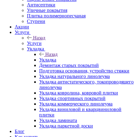
Антисептики
Уличные покрытия
Плитка полимернопесчаная
Ступени
Акции
Услуги
Назад
Услуги
Укладка
Назад
Укладка
Демонтаж старых покрытий
Подготовка основания, устройство стяжки
Укладка натурального линолеума
Укладка антистатического, токопроводящего
линолеума
Укладка ковролина, ковровой плитки
Укладка спортивных покрытий
Укладка коммерческого линолеума
Укладка виниловой и кварцвиниловой
плитки
Укладка ламината
Укладка паркетной доски
Блог
Как купить