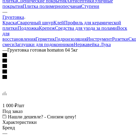
плитка
Сценические покрытия
Антисептики
Уличные
покрытия
Плитка полимернопесчаная
Ступени
—
Грунтовка
Краска
Сварочный шнур
Клей
Профиль для керамической
плитки
Подложка
Крепеж
Средства для ухода за полами
Воск
для
восстановления
Герметик
Гидроизоляция
Инструмент
Розетки
Ско
смеси
Заглушки для подоконников
Нержавейка Лука
—
Грунтовка готовая homaton 04 5кг
1 000
₽
/шт
Под заказ
Нашли дешевле? - Снизим цену!
Характеристики
Бренд
—