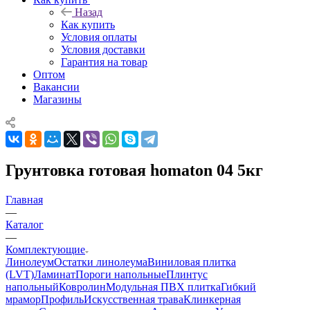
Назад
Как купить
Условия оплаты
Условия доставки
Гарантия на товар
Оптом
Вакансии
Магазины
Грунтовка готовая homaton 04 5кг
Главная
—
Каталог
—
Комплектующие
Линолеум
Остатки линолеума
Виниловая плитка
(LVT)
Ламинат
Пороги напольные
Плинтус
напольный
Ковролин
Модульная ПВХ плитка
Гибкий
мрамор
Профиль
Искусственная трава
Клинкерная