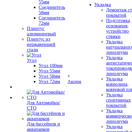
55мм
Укладка
Соединитель
Демонтаж с
58мм
покрытий
Соединитель
Подготовка
72мм
основания,
Плинтус
устройство
алюминиевый
стяжки
Плинтус из
Укладка
нержавеющей
натуральног
стали
линолеума
Укладка
Угол
антистатиче
Угол 100мм
токопроводя
Угол 55мм
линолеума
Угол 58мм
Укладка
Угол 72мм
Акции
ковролина,
ковровой пл
Укладка
спортивных
Для Автомойки/
покрытий
СТО
Укладка
коммерческо
линолеума
Для бассейнов и
Укладка
аквапарков
виниловой 