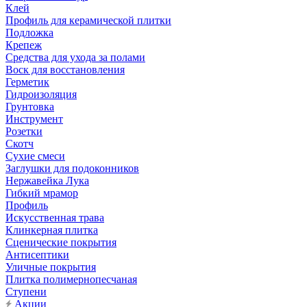
Клей
Профиль для керамической плитки
Подложка
Крепеж
Средства для ухода за полами
Воск для восстановления
Герметик
Гидроизоляция
Грунтовка
Инструмент
Розетки
Скотч
Сухие смеси
Заглушки для подоконников
Нержавейка Лука
Гибкий мрамор
Профиль
Искусственная трава
Клинкерная плитка
Сценические покрытия
Антисептики
Уличные покрытия
Плитка полимернопесчаная
Ступени
Акции