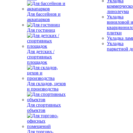
Укладка
коммерческо
линолеума
Для бассейнов и
Укладка
аквапарков
виниловой 
кварцвинил
Для гостиниц
плитки
Укладка лам
Укладка
паркетной д
Для детских /
спортивных
площадок
Для складов, цехов
и производства
Для спортивных
объектов
Для торгово-