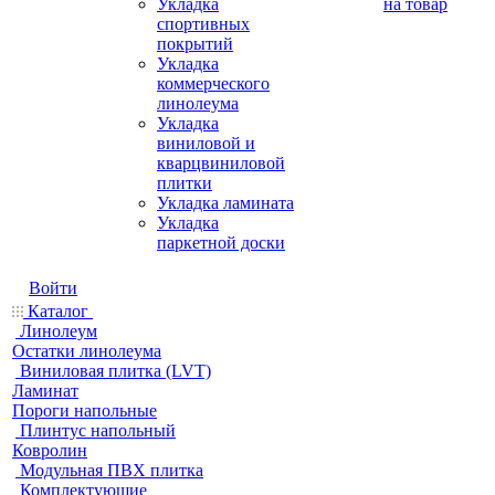
Укладка
на товар
спортивных
покрытий
Укладка
коммерческого
линолеума
Укладка
виниловой и
кварцвиниловой
плитки
Укладка ламината
Укладка
паркетной доски
Войти
Каталог
Линолеум
Остатки линолеума
Виниловая плитка (LVT)
Ламинат
Пороги напольные
Плинтус напольный
Ковролин
Модульная ПВХ плитка
Комплектующие