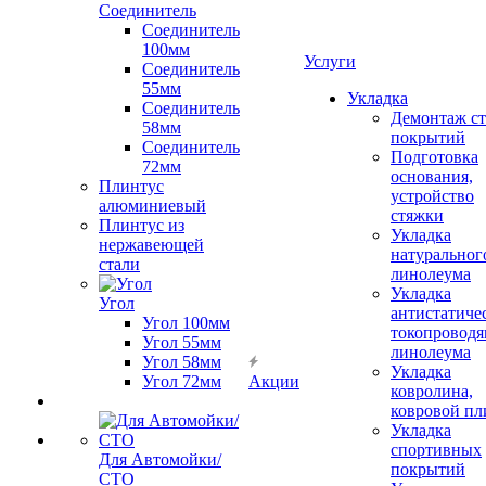
Соединитель
Соединитель
100мм
Услуги
Соединитель
55мм
Укладка
Соединитель
Демонтаж с
58мм
покрытий
Соединитель
Подготовка
72мм
основания,
Плинтус
устройство
алюминиевый
стяжки
Плинтус из
Укладка
нержавеющей
натуральног
стали
линолеума
Укладка
Угол
антистатиче
Угол 100мм
токопроводя
Угол 55мм
линолеума
Угол 58мм
Укладка
Угол 72мм
Акции
ковролина,
ковровой пл
Укладка
спортивных
Для Автомойки/
покрытий
СТО