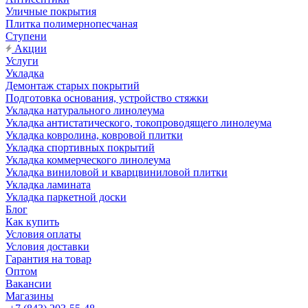
Уличные покрытия
Плитка полимернопесчаная
Ступени
Акции
Услуги
Укладка
Демонтаж старых покрытий
Подготовка основания, устройство стяжки
Укладка натурального линолеума
Укладка антистатического, токопроводящего линолеума
Укладка ковролина, ковровой плитки
Укладка спортивных покрытий
Укладка коммерческого линолеума
Укладка виниловой и кварцвиниловой плитки
Укладка ламината
Укладка паркетной доски
Блог
Как купить
Условия оплаты
Условия доставки
Гарантия на товар
Оптом
Вакансии
Магазины