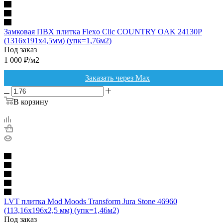
Замковая ПВХ плитка Flexo Clic COUNTRY OAK 24130P
(1316х191х4,5мм) (упк=1,76м2)
Под заказ
1 000
₽
/м2
Заказать через Max
В корзину
LVT плитка Mod Moods Transform Jura Stone 46960
(113,16х196х2,5 мм) (упк=1,46м2)
Под заказ