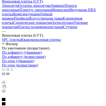
Виниловая плитка (LVT)
Линолеум
Остатки линолеума
Ламинат
Пороги
напольные
Плинтус напольный
Ковролин
Модульная ПВХ
плитка
Комплектующие
Гибкий
мрамор
Профиль
Искусственная трава
Клинкерная
плитка
Сценические покрытия
Антисептики
Уличные
покрытия
Плитка полимернопесчаная
Ступени
—
Виниловая плитка (LVT)
SPC плитка
Кварцвиниловая плитка
Фильтр
По умолчанию (возрастание)
По алфавиту (убывание)
По алфавиту (возрастание)
По цене (убывание)
По цене (возрастание)