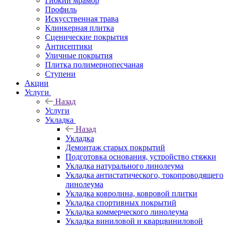
Гибкий мрамор
Профиль
Искусственная трава
Клинкерная плитка
Сценические покрытия
Антисептики
Уличные покрытия
Плитка полимернопесчаная
Ступени
Акции
Услуги
Назад
Услуги
Укладка
Назад
Укладка
Демонтаж старых покрытий
Подготовка основания, устройство стяжки
Укладка натурального линолеума
Укладка антистатического, токопроводящего
линолеума
Укладка ковролина, ковровой плитки
Укладка спортивных покрытий
Укладка коммерческого линолеума
Укладка виниловой и кварцвиниловой