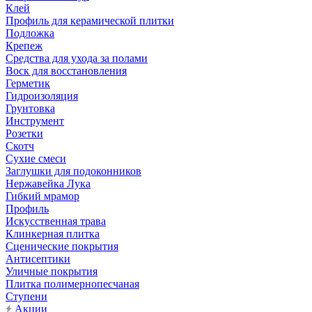
Клей
Профиль для керамической плитки
Подложка
Крепеж
Средства для ухода за полами
Воск для восстановления
Герметик
Гидроизоляция
Грунтовка
Инструмент
Розетки
Скотч
Сухие смеси
Заглушки для подоконников
Нержавейка Лука
Гибкий мрамор
Профиль
Искусственная трава
Клинкерная плитка
Сценические покрытия
Антисептики
Уличные покрытия
Плитка полимернопесчаная
Ступени
Акции