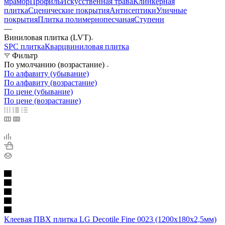
мрамор
Профиль
Искусственная трава
Клинкерная
плитка
Сценические покрытия
Антисептики
Уличные
покрытия
Плитка полимернопесчаная
Ступени
—
Виниловая плитка (LVT)
SPC плитка
Кварцвиниловая плитка
Фильтр
По умолчанию (возрастание)
По алфавиту (убывание)
По алфавиту (возрастание)
По цене (убывание)
По цене (возрастание)
Клеевая ПВХ плитка LG Decotile Fine 0023 (1200х180х2,5мм)