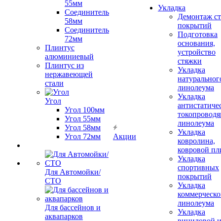
55мм
Укладка
Соединитель
Демонтаж с
58мм
покрытий
Соединитель
Подготовка
72мм
основания,
Плинтус
устройство
алюминиевый
стяжки
Плинтус из
Укладка
нержавеющей
натуральног
стали
линолеума
Укладка
Угол
антистатиче
Угол 100мм
токопроводя
Угол 55мм
линолеума
Угол 58мм
Укладка
Угол 72мм
Акции
ковролина,
ковровой пл
Укладка
спортивных
Для Автомойки/
покрытий
СТО
Укладка
коммерческо
линолеума
Для бассейнов и
Укладка
аквапарков
виниловой 