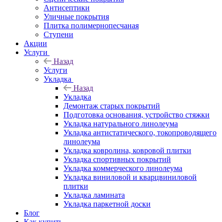
Антисептики
Уличные покрытия
Плитка полимернопесчаная
Ступени
Акции
Услуги
Назад
Услуги
Укладка
Назад
Укладка
Демонтаж старых покрытий
Подготовка основания, устройство стяжки
Укладка натурального линолеума
Укладка антистатического, токопроводящего
линолеума
Укладка ковролина, ковровой плитки
Укладка спортивных покрытий
Укладка коммерческого линолеума
Укладка виниловой и кварцвиниловой
плитки
Укладка ламината
Укладка паркетной доски
Блог
Как купить