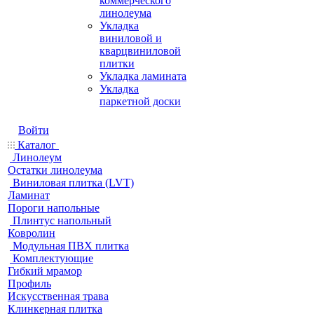
коммерческого
линолеума
Укладка
виниловой и
кварцвиниловой
плитки
Укладка ламината
Укладка
паркетной доски
Войти
Каталог
Линолеум
Остатки линолеума
Виниловая плитка (LVT)
Ламинат
Пороги напольные
Плинтус напольный
Ковролин
Модульная ПВХ плитка
Комплектующие
Гибкий мрамор
Профиль
Искусственная трава
Клинкерная плитка