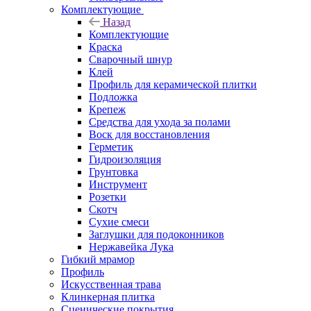
Комплектующие
Назад
Комплектующие
Краска
Сварочный шнур
Клей
Профиль для керамической плитки
Подложка
Крепеж
Средства для ухода за полами
Воск для восстановления
Герметик
Гидроизоляция
Грунтовка
Инструмент
Розетки
Скотч
Сухие смеси
Заглушки для подоконников
Нержавейка Лука
Гибкий мрамор
Профиль
Искусственная трава
Клинкерная плитка
Сценические покрытия