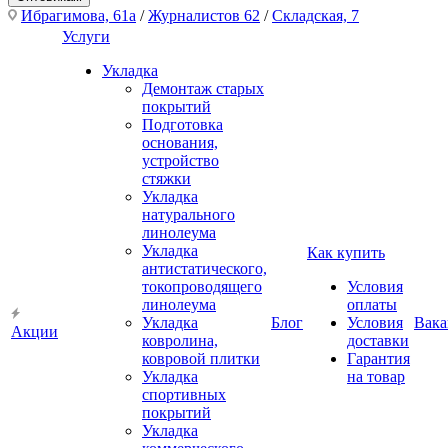
Ибрагимова, 61а
/
Журналистов 62
/
Складская, 7
Услуги
Укладка
Демонтаж старых
покрытий
Подготовка
основания,
устройство
стяжки
Укладка
натурального
линолеума
Укладка
Как купить
антистатического,
токопроводящего
Условия
линолеума
оплаты
Укладка
Блог
Условия
Вака
Акции
ковролина,
доставки
ковровой плитки
Гарантия
Укладка
на товар
спортивных
покрытий
Укладка