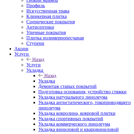
Гибкий мрамор
Профиль
Искусственная трава
Клинкерная плитка
Сценические покрытия
Антисептики
Уличные покрытия
Плитка полимернопесчаная
Ступени
Акции
Услуги
Назад
Услуги
Укладка
Назад
Укладка
Демонтаж старых покрытий
Подготовка основания, устройство стяжки
Укладка натурального линолеума
Укладка антистатического, токопроводящего
линолеума
Укладка ковролина, ковровой плитки
Укладка спортивных покрытий
Укладка коммерческого линолеума
Укладка виниловой и кварцвиниловой