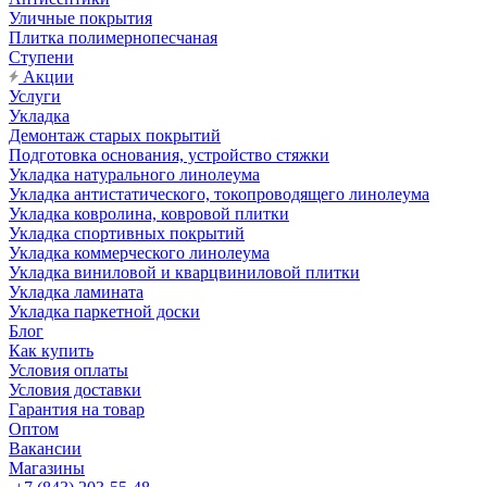
Уличные покрытия
Плитка полимернопесчаная
Ступени
Акции
Услуги
Укладка
Демонтаж старых покрытий
Подготовка основания, устройство стяжки
Укладка натурального линолеума
Укладка антистатического, токопроводящего линолеума
Укладка ковролина, ковровой плитки
Укладка спортивных покрытий
Укладка коммерческого линолеума
Укладка виниловой и кварцвиниловой плитки
Укладка ламината
Укладка паркетной доски
Блог
Как купить
Условия оплаты
Условия доставки
Гарантия на товар
Оптом
Вакансии
Магазины