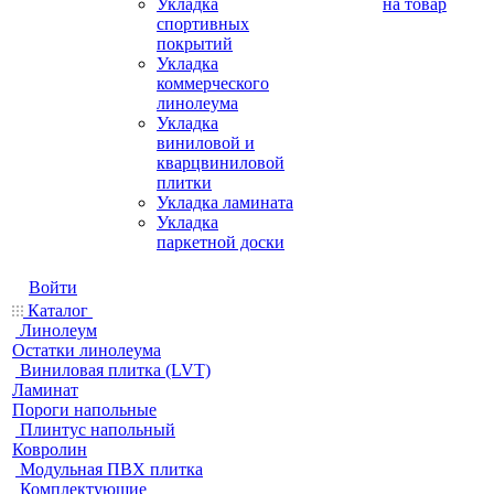
Укладка
на товар
спортивных
покрытий
Укладка
коммерческого
линолеума
Укладка
виниловой и
кварцвиниловой
плитки
Укладка ламината
Укладка
паркетной доски
Войти
Каталог
Линолеум
Остатки линолеума
Виниловая плитка (LVT)
Ламинат
Пороги напольные
Плинтус напольный
Ковролин
Модульная ПВХ плитка
Комплектующие