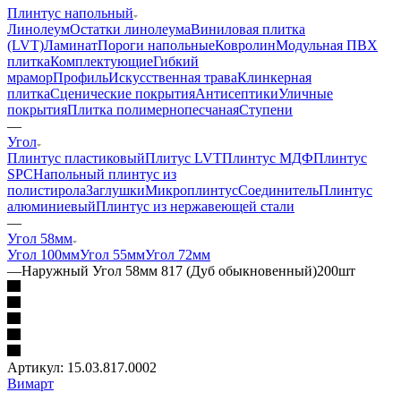
Плинтус напольный
Линолеум
Остатки линолеума
Виниловая плитка
(LVT)
Ламинат
Пороги напольные
Ковролин
Модульная ПВХ
плитка
Комплектующие
Гибкий
мрамор
Профиль
Искусственная трава
Клинкерная
плитка
Сценические покрытия
Антисептики
Уличные
покрытия
Плитка полимернопесчаная
Ступени
—
Угол
Плинтус пластиковый
Плитус LVT
Плинтус МДФ
Плинтус
SPC
Напольный плинтус из
полистирола
Заглушки
Микроплинтус
Соединитель
Плинтус
алюминиевый
Плинтус из нержавеющей стали
—
Угол 58мм
Угол 100мм
Угол 55мм
Угол 72мм
—
Наружный Угол 58мм 817 (Дуб обыкновенный)200шт
Артикул:
15.03.817.0002
Вимарт