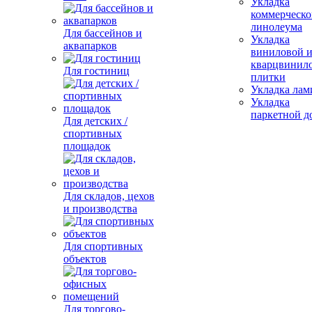
Укладка
коммерческо
линолеума
Для бассейнов и
Укладка
аквапарков
виниловой 
кварцвинил
Для гостиниц
плитки
Укладка лам
Укладка
паркетной д
Для детских /
спортивных
площадок
Для складов, цехов
и производства
Для спортивных
объектов
Для торгово-