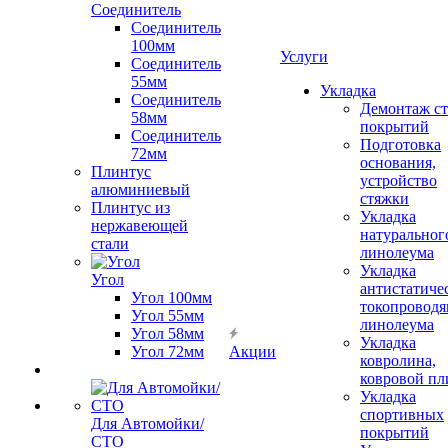
Соединитель
Соединитель
100мм
Услуги
Соединитель
55мм
Укладка
Соединитель
Демонтаж с
58мм
покрытий
Соединитель
Подготовка
72мм
основания,
Плинтус
устройство
алюминиевый
стяжки
Плинтус из
Укладка
нержавеющей
натуральног
стали
линолеума
Укладка
Угол
антистатиче
Угол 100мм
токопроводя
Угол 55мм
линолеума
Угол 58мм
Укладка
Угол 72мм
Акции
ковролина,
ковровой пл
Укладка
спортивных
Для Автомойки/
покрытий
СТО