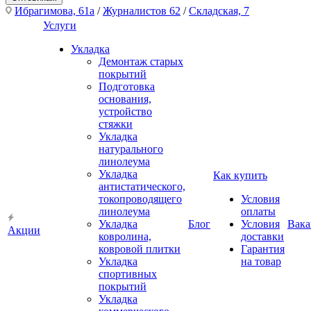
Ибрагимова, 61а
/
Журналистов 62
/
Складская, 7
Услуги
Укладка
Демонтаж старых
покрытий
Подготовка
основания,
устройство
стяжки
Укладка
натурального
линолеума
Укладка
Как купить
антистатического,
токопроводящего
Условия
линолеума
оплаты
Укладка
Блог
Условия
Вака
Акции
ковролина,
доставки
ковровой плитки
Гарантия
Укладка
на товар
спортивных
покрытий
Укладка