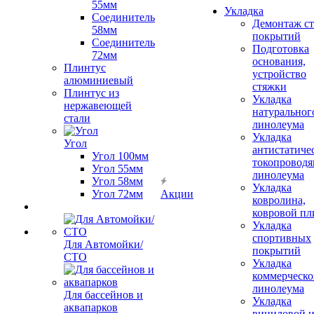
55мм
Укладка
Соединитель
Демонтаж с
58мм
покрытий
Соединитель
Подготовка
72мм
основания,
Плинтус
устройство
алюминиевый
стяжки
Плинтус из
Укладка
нержавеющей
натуральног
стали
линолеума
Укладка
Угол
антистатиче
Угол 100мм
токопроводя
Угол 55мм
линолеума
Угол 58мм
Укладка
Угол 72мм
Акции
ковролина,
ковровой пл
Укладка
спортивных
Для Автомойки/
покрытий
СТО
Укладка
коммерческо
линолеума
Для бассейнов и
Укладка
аквапарков
виниловой 