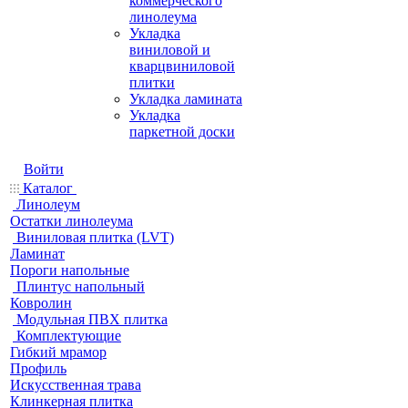
коммерческого
линолеума
Укладка
виниловой и
кварцвиниловой
плитки
Укладка ламината
Укладка
паркетной доски
Войти
Каталог
Линолеум
Остатки линолеума
Виниловая плитка (LVT)
Ламинат
Пороги напольные
Плинтус напольный
Ковролин
Модульная ПВХ плитка
Комплектующие
Гибкий мрамор
Профиль
Искусственная трава
Клинкерная плитка