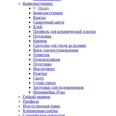
Комплектующие
Назад
Комплектующие
Краска
Сварочный шнур
Клей
Профиль для керамической плитки
Подложка
Крепеж
Средства для ухода за полами
Воск для восстановления
Герметик
Гидроизоляция
Грунтовка
Инструмент
Розетки
Скотч
Сухие смеси
Заглушки для подоконников
Нержавейка Лука
Гибкий мрамор
Профиль
Искусственная трава
Клинкерная плитка
Сценические покрытия