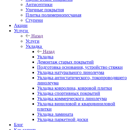
Антисептики
Уличные покрытия
Плитка полимернопесчаная
Ступени
Акции
Услуги
Назад
Услуги
Укладка
Назад
Укладка
Демонтаж старых покрытий
Подготовка основания, устройство стяжки
Укладка натурального линолеума
Укладка антистатического, токопроводящего
линолеума
Укладка ковролина, ковровой плитки
Укладка спортивных покрытий
Укладка коммерческого линолеума
Укладка виниловой и кварцвиниловой
плитки
Укладка ламината
Укладка паркетной доски
Блог
Как купить