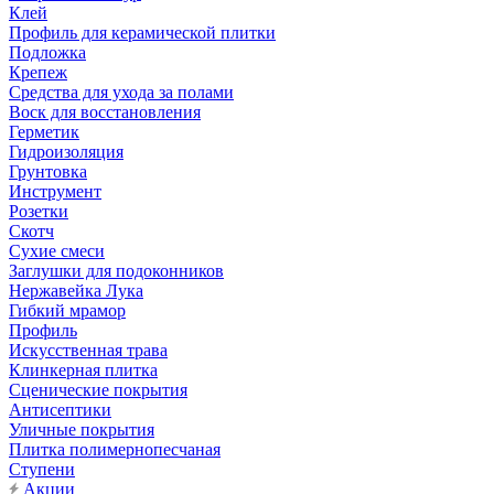
Клей
Профиль для керамической плитки
Подложка
Крепеж
Средства для ухода за полами
Воск для восстановления
Герметик
Гидроизоляция
Грунтовка
Инструмент
Розетки
Скотч
Сухие смеси
Заглушки для подоконников
Нержавейка Лука
Гибкий мрамор
Профиль
Искусственная трава
Клинкерная плитка
Сценические покрытия
Антисептики
Уличные покрытия
Плитка полимернопесчаная
Ступени
Акции