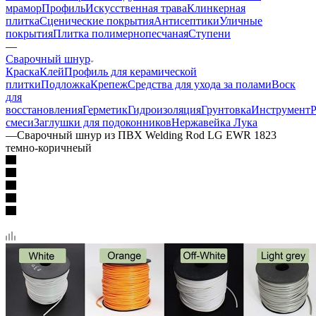
мрамор
Профиль
Искусственная трава
Клинкерная
плитка
Сценические покрытия
Антисептики
Уличные
покрытия
Плитка полимернопесчаная
Ступени
—
Сварочный шнур
Краска
Клей
Профиль для керамической
плитки
Подложка
Крепеж
Средства для ухода за полами
Воск
для
восстановления
Герметик
Гидроизоляция
Грунтовка
Инструмент
Р
смеси
Заглушки для подоконников
Нержавейка Лука
—
Сварочный шнур из ПВХ Welding Rod LG EWR 1823
темно-коричнеый