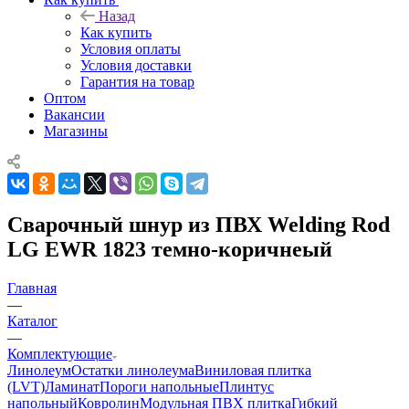
Назад
Как купить
Условия оплаты
Условия доставки
Гарантия на товар
Оптом
Вакансии
Магазины
Сварочный шнур из ПВХ Welding Rod
LG EWR 1823 темно-коричнеый
Главная
—
Каталог
—
Комплектующие
Линолеум
Остатки линолеума
Виниловая плитка
(LVT)
Ламинат
Пороги напольные
Плинтус
напольный
Ковролин
Модульная ПВХ плитка
Гибкий