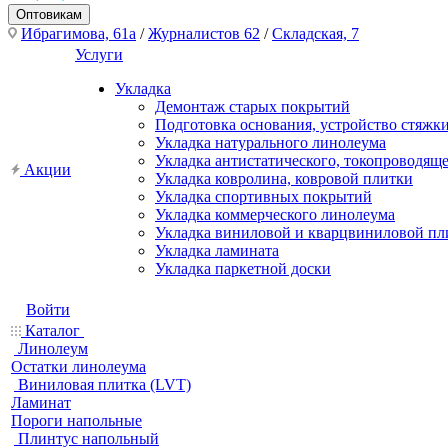
Оптовикам
Ибрагимова, 61а
/
Журналистов 62
/
Складская, 7
Услуги
Укладка
Демонтаж старых покрытий
Подготовка основания, устройство стяжк
Укладка натурального линолеума
Укладка антистатического, токопроводящ
Акции
Укладка ковролина, ковровой плитки
Укладка спортивных покрытий
Укладка коммерческого линолеума
Укладка виниловой и кварцвиниловой пл
Укладка ламината
Укладка паркетной доски
Войти
Каталог
Линолеум
Остатки линолеума
Виниловая плитка (LVT)
Ламинат
Пороги напольные
Плинтус напольный