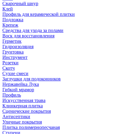
Сварочный шнур
Клей
Профиль для керамической плитки
Подложка
Крепеж
Средства для ухода за полами
Воск для восстановления
Герметик
Гидроизоляция
Грунтовка
Инструмент
Розетки
Скотч
Сухие смеси
Заглушки для подоконников
Нержавейка Лука
Гибкий мрамор
Профиль
Искусственная трава
Клинкерная плитка
Сценические покрытия
Антисептики
Уличные покрытия
Плитка полимернопесчаная
Ступени