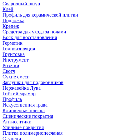
Сварочный шнур
Клей
Профиль для керамической плитки
Подложка
Крепеж
Средства для ухода за полами
Воск для восстановления
Герметик
Гидроизоляция
Грунтовка
Инструмент
Розетки
Скотч
Сухие смеси
Заглушки для подоконников
Нержавейка Лука
Гибкий мрамор
Профиль
Искусственная трава
Клинкерная плитка
Сценические покрытия
Антисептики
Уличные покрытия
Плитка полимернопесчаная
Ступени