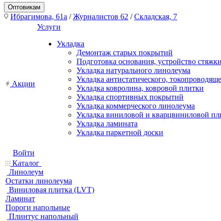
Оптовикам
Ибрагимова, 61а
/
Журналистов 62
/
Складская, 7
Услуги
Укладка
Демонтаж старых покрытий
Подготовка основания, устройство стяжк
Укладка натурального линолеума
Укладка антистатического, токопроводящ
Акции
Укладка ковролина, ковровой плитки
Укладка спортивных покрытий
Укладка коммерческого линолеума
Укладка виниловой и кварцвиниловой пл
Укладка ламината
Укладка паркетной доски
Войти
Каталог
Линолеум
Остатки линолеума
Виниловая плитка (LVT)
Ламинат
Пороги напольные
Плинтус напольный