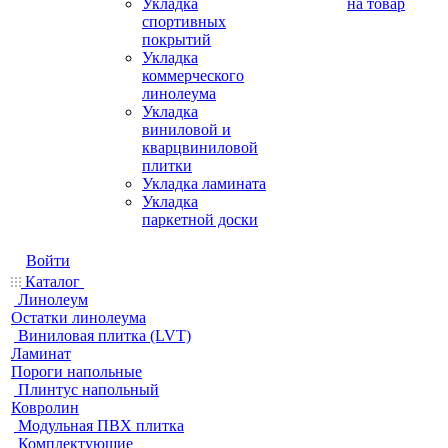
Укладка
на товар
спортивных
покрытий
Укладка
коммерческого
линолеума
Укладка
виниловой и
кварцвиниловой
плитки
Укладка ламината
Укладка
паркетной доски
Войти
Каталог
Линолеум
Остатки линолеума
Виниловая плитка (LVT)
Ламинат
Пороги напольные
Плинтус напольный
Ковролин
Модульная ПВХ плитка
Комплектующие