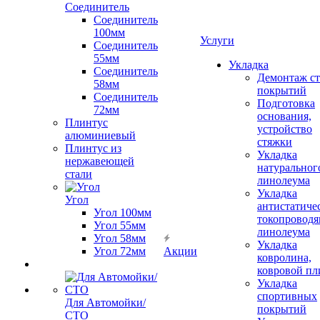
Соединитель
Соединитель
100мм
Услуги
Соединитель
55мм
Укладка
Соединитель
Демонтаж с
58мм
покрытий
Соединитель
Подготовка
72мм
основания,
Плинтус
устройство
алюминиевый
стяжки
Плинтус из
Укладка
нержавеющей
натуральног
стали
линолеума
Укладка
Угол
антистатиче
Угол 100мм
токопроводя
Угол 55мм
линолеума
Угол 58мм
Укладка
Угол 72мм
Акции
ковролина,
ковровой пл
Укладка
спортивных
Для Автомойки/
покрытий
СТО