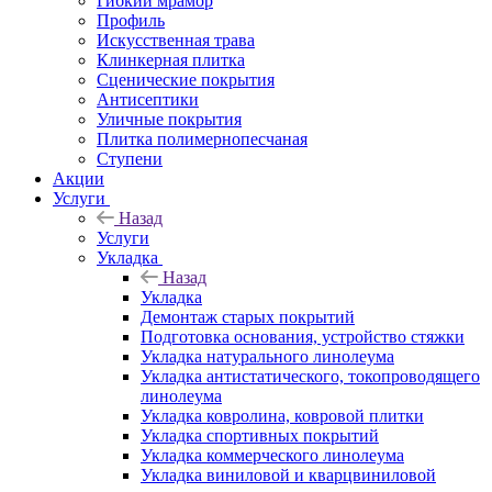
Гибкий мрамор
Профиль
Искусственная трава
Клинкерная плитка
Сценические покрытия
Антисептики
Уличные покрытия
Плитка полимернопесчаная
Ступени
Акции
Услуги
Назад
Услуги
Укладка
Назад
Укладка
Демонтаж старых покрытий
Подготовка основания, устройство стяжки
Укладка натурального линолеума
Укладка антистатического, токопроводящего
линолеума
Укладка ковролина, ковровой плитки
Укладка спортивных покрытий
Укладка коммерческого линолеума
Укладка виниловой и кварцвиниловой