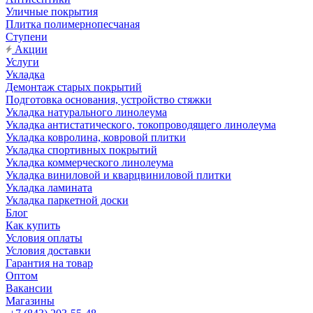
Уличные покрытия
Плитка полимернопесчаная
Ступени
Акции
Услуги
Укладка
Демонтаж старых покрытий
Подготовка основания, устройство стяжки
Укладка натурального линолеума
Укладка антистатического, токопроводящего линолеума
Укладка ковролина, ковровой плитки
Укладка спортивных покрытий
Укладка коммерческого линолеума
Укладка виниловой и кварцвиниловой плитки
Укладка ламината
Укладка паркетной доски
Блог
Как купить
Условия оплаты
Условия доставки
Гарантия на товар
Оптом
Вакансии
Магазины