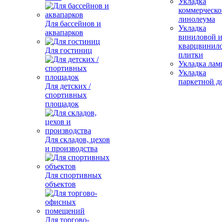
Укладка
коммерческо
линолеума
Для бассейнов и
Укладка
аквапарков
виниловой 
кварцвинил
Для гостиниц
плитки
Укладка лам
Укладка
паркетной д
Для детских /
спортивных
площадок
Для складов, цехов
и производства
Для спортивных
объектов
Для торгово-