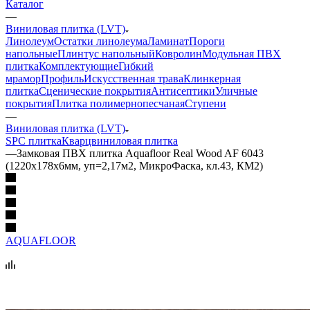
Каталог
—
Виниловая плитка (LVT)
Линолеум
Остатки линолеума
Ламинат
Пороги
напольные
Плинтус напольный
Ковролин
Модульная ПВХ
плитка
Комплектующие
Гибкий
мрамор
Профиль
Искусственная трава
Клинкерная
плитка
Сценические покрытия
Антисептики
Уличные
покрытия
Плитка полимернопесчаная
Ступени
—
Виниловая плитка (LVT)
SPC плитка
Кварцвиниловая плитка
—
Замковая ПВХ плитка Aquafloor Real Wood AF 6043
(1220х178х6мм, уп=2,17м2, МикроФаска, кл.43, КМ2)
AQUAFLOOR