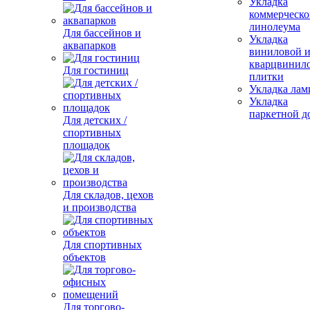
Укладка
коммерческо
линолеума
Для бассейнов и
Укладка
аквапарков
виниловой 
кварцвинил
Для гостиниц
плитки
Укладка лам
Укладка
паркетной д
Для детских /
спортивных
площадок
Для складов, цехов
и производства
Для спортивных
объектов
Для торгово-