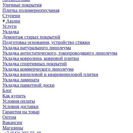
Уличные покрытия
Плитка полимернопесчаная
Ступени
Акции
Услуги
Укладка
Демонтаж старых покрытий
Подготовка основания, устройство стяжки
Укладка натурального линолеума
Укладка антистатического, токопроводящего линолеума
Укладка ковролина, ковровой плитки
Укладка спортивных покрытий
Укладка коммерческого линолеума
Укладка виниловой и кварцвиниловой плитки
Укладка ламината
Укладка паркетной доски
Блог
Как купить
Условия оплаты
Условия доставки
Гарантия на товар
Оптом
Вакансии
Магазины