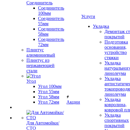
Соединитель
Соединитель
100мм
Услуги
Соединитель
55мм
Укладка
Соединитель
Демонтаж с
58мм
покрытий
Соединитель
Подготовка
72мм
основания,
Плинтус
устройство
алюминиевый
стяжки
Плинтус из
Укладка
нержавеющей
натуральног
стали
линолеума
Укладка
Угол
антистатиче
Угол 100мм
токопроводя
Угол 55мм
линолеума
Угол 58мм
Укладка
Угол 72мм
Акции
ковролина,
ковровой пл
Укладка
спортивных
Для Автомойки/
покрытий
СТО