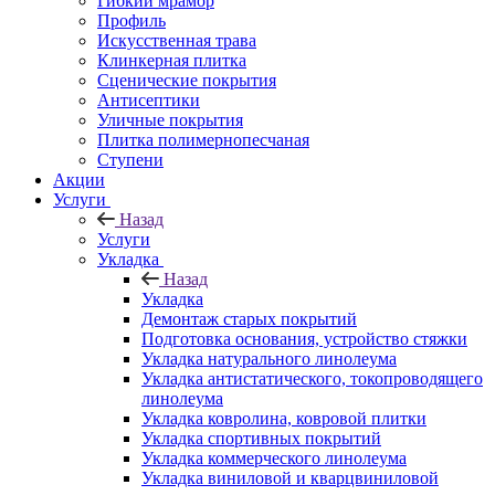
Гибкий мрамор
Профиль
Искусственная трава
Клинкерная плитка
Сценические покрытия
Антисептики
Уличные покрытия
Плитка полимернопесчаная
Ступени
Акции
Услуги
Назад
Услуги
Укладка
Назад
Укладка
Демонтаж старых покрытий
Подготовка основания, устройство стяжки
Укладка натурального линолеума
Укладка антистатического, токопроводящего
линолеума
Укладка ковролина, ковровой плитки
Укладка спортивных покрытий
Укладка коммерческого линолеума
Укладка виниловой и кварцвиниловой