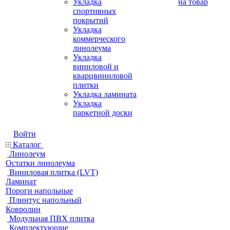
Укладка
на товар
спортивных
покрытий
Укладка
коммерческого
линолеума
Укладка
виниловой и
кварцвиниловой
плитки
Укладка ламината
Укладка
паркетной доски
Войти
Каталог
Линолеум
Остатки линолеума
Виниловая плитка (LVT)
Ламинат
Пороги напольные
Плинтус напольный
Ковролин
Модульная ПВХ плитка
Комплектующие