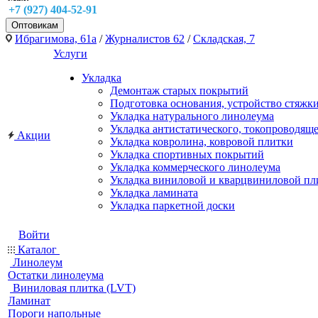
+7 (927) 404-52-91
Оптовикам
Ибрагимова, 61а
/
Журналистов 62
/
Складская, 7
Услуги
Укладка
Демонтаж старых покрытий
Подготовка основания, устройство стяжк
Укладка натурального линолеума
Укладка антистатического, токопроводящ
Акции
Укладка ковролина, ковровой плитки
Укладка спортивных покрытий
Укладка коммерческого линолеума
Укладка виниловой и кварцвиниловой пл
Укладка ламината
Укладка паркетной доски
Войти
Каталог
Линолеум
Остатки линолеума
Виниловая плитка (LVT)
Ламинат
Пороги напольные