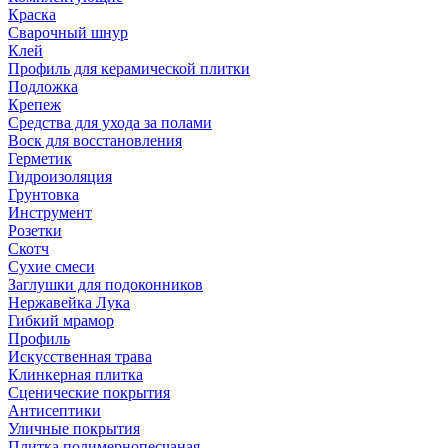
Краска
Сварочный шнур
Клей
Профиль для керамической плитки
Подложка
Крепеж
Средства для ухода за полами
Воск для восстановления
Герметик
Гидроизоляция
Грунтовка
Инструмент
Розетки
Скотч
Сухие смеси
Заглушки для подоконников
Нержавейка Лука
Гибкий мрамор
Профиль
Искусственная трава
Клинкерная плитка
Сценические покрытия
Антисептики
Уличные покрытия
Плитка полимернопесчаная