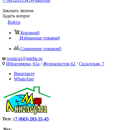
+78432035545
WhatsApp
Заказать звонок
Задать вопрос
Войти
Корзина
0
Избранные товары
0
Сравнение товаров
0
roznica1@mirlin.ru
Ибрагимова, 61а
/
Журналистов 62
/
Складская, 7
Вконтакте
WhatsApp
Тел:
+7 (843) 203-55-45
Max: