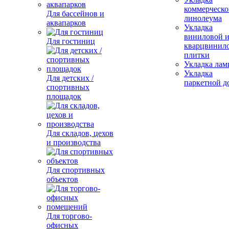
коммерческо
Для бассейнов и
линолеума
аквапарков
Укладка
виниловой 
Для гостиниц
кварцвинил
плитки
Укладка лам
Укладка
Для детских /
паркетной д
спортивных
площадок
Для складов, цехов
и производства
Для спортивных
объектов
Для торгово-
офисных