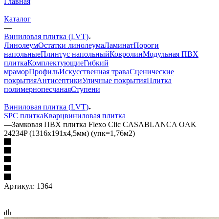
Главная
—
Каталог
—
Виниловая плитка (LVT)
Линолеум
Остатки линолеума
Ламинат
Пороги
напольные
Плинтус напольный
Ковролин
Модульная ПВХ
плитка
Комплектующие
Гибкий
мрамор
Профиль
Искусственная трава
Сценические
покрытия
Антисептики
Уличные покрытия
Плитка
полимернопесчаная
Ступени
—
Виниловая плитка (LVT)
SPC плитка
Кварцвиниловая плитка
—
Замковая ПВХ плитка Flexo Clic CASABLANCA OAK
24234P (1316х191х4,5мм) (упк=1,76м2)
Артикул:
1364