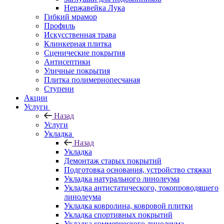
Нержавейка Лука
Гибкий мрамор
Профиль
Искусственная трава
Клинкерная плитка
Сценические покрытия
Антисептики
Уличные покрытия
Плитка полимернопесчаная
Ступени
Акции
Услуги
Назад
Услуги
Укладка
Назад
Укладка
Демонтаж старых покрытий
Подготовка основания, устройство стяжки
Укладка натурального линолеума
Укладка антистатического, токопроводящего
линолеума
Укладка ковролина, ковровой плитки
Укладка спортивных покрытий
Укладка коммерческого линолеума