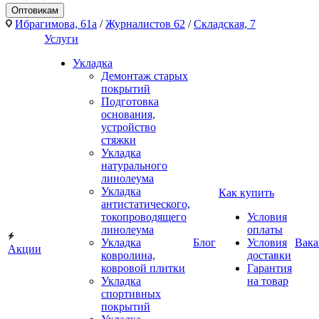
Оптовикам
Ибрагимова, 61а
/
Журналистов 62
/
Складская, 7
Услуги
Укладка
Демонтаж старых
покрытий
Подготовка
основания,
устройство
стяжки
Укладка
натурального
линолеума
Укладка
Как купить
антистатического,
токопроводящего
Условия
линолеума
оплаты
Укладка
Блог
Условия
Вака
Акции
ковролина,
доставки
ковровой плитки
Гарантия
Укладка
на товар
спортивных
покрытий