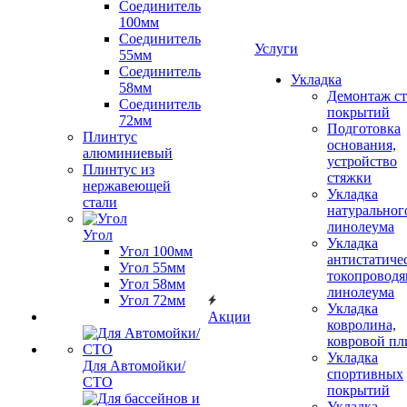
Соединитель
100мм
Соединитель
Услуги
55мм
Соединитель
Укладка
58мм
Демонтаж с
Соединитель
покрытий
72мм
Подготовка
Плинтус
основания,
алюминиевый
устройство
Плинтус из
стяжки
нержавеющей
Укладка
стали
натуральног
линолеума
Угол
Укладка
Угол 100мм
антистатиче
Угол 55мм
токопроводя
Угол 58мм
линолеума
Угол 72мм
Укладка
Акции
ковролина,
ковровой пл
Укладка
Для Автомойки/
спортивных
СТО
покрытий
Укладка