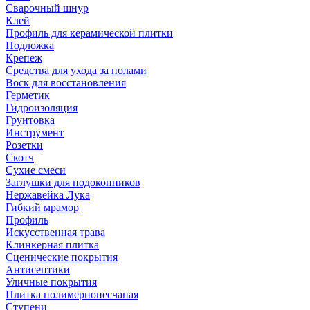
Сварочный шнур
Клей
Профиль для керамической плитки
Подложка
Крепеж
Средства для ухода за полами
Воск для восстановления
Герметик
Гидроизоляция
Грунтовка
Инструмент
Розетки
Скотч
Сухие смеси
Заглушки для подоконников
Нержавейка Лука
Гибкий мрамор
Профиль
Искусственная трава
Клинкерная плитка
Сценические покрытия
Антисептики
Уличные покрытия
Плитка полимернопесчаная
Ступени