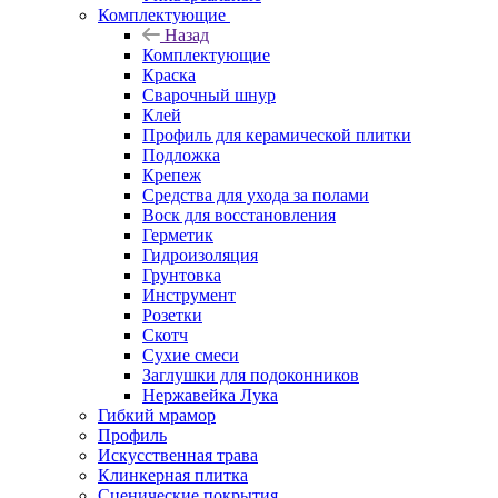
Комплектующие
Назад
Комплектующие
Краска
Сварочный шнур
Клей
Профиль для керамической плитки
Подложка
Крепеж
Средства для ухода за полами
Воск для восстановления
Герметик
Гидроизоляция
Грунтовка
Инструмент
Розетки
Скотч
Сухие смеси
Заглушки для подоконников
Нержавейка Лука
Гибкий мрамор
Профиль
Искусственная трава
Клинкерная плитка
Сценические покрытия