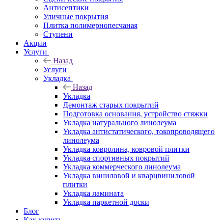
Антисептики
Уличные покрытия
Плитка полимернопесчаная
Ступени
Акции
Услуги
Назад
Услуги
Укладка
Назад
Укладка
Демонтаж старых покрытий
Подготовка основания, устройство стяжки
Укладка натурального линолеума
Укладка антистатического, токопроводящего
линолеума
Укладка ковролина, ковровой плитки
Укладка спортивных покрытий
Укладка коммерческого линолеума
Укладка виниловой и кварцвиниловой
плитки
Укладка ламината
Укладка паркетной доски
Блог
Как купить