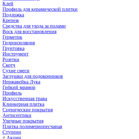
Клей
Профиль для керамической плитки
Подложка
Крепеж
Средства для ухода за полами
Воск для восстановления
Герметик
Гидроизоляция
Грунтовка
Инструмент
Розетки
Скотч
Сухие смеси
Заглушки для подоконников
Нержавейка Лука
Гибкий мрамор
Профиль
Искусственная трава
Клинкерная плитка
Сценические покрытия
Антисептики
Уличные покрытия
Плитка полимернопесчаная
Ступени
Акции