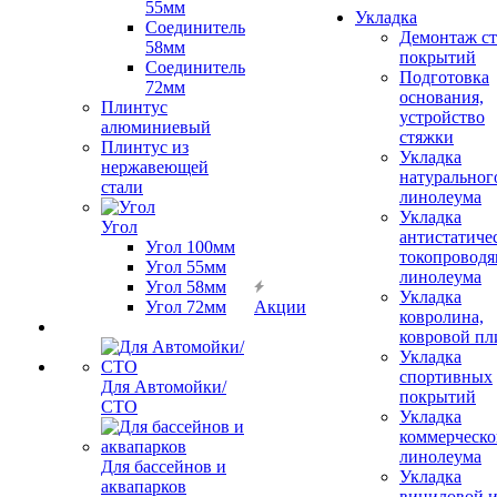
55мм
Укладка
Соединитель
Демонтаж с
58мм
покрытий
Соединитель
Подготовка
72мм
основания,
Плинтус
устройство
алюминиевый
стяжки
Плинтус из
Укладка
нержавеющей
натуральног
стали
линолеума
Укладка
Угол
антистатиче
Угол 100мм
токопроводя
Угол 55мм
линолеума
Угол 58мм
Укладка
Угол 72мм
Акции
ковролина,
ковровой пл
Укладка
спортивных
Для Автомойки/
покрытий
СТО
Укладка
коммерческо
линолеума
Для бассейнов и
Укладка
аквапарков
виниловой 