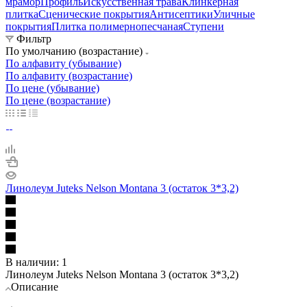
мрамор
Профиль
Искусственная трава
Клинкерная
плитка
Сценические покрытия
Антисептики
Уличные
покрытия
Плитка полимернопесчаная
Ступени
Фильтр
По умолчанию (возрастание)
По алфавиту (убывание)
По алфавиту (возрастание)
По цене (убывание)
По цене (возрастание)
Линолеум Juteks Nelson Montana 3 (остаток 3*3,2)
В наличии: 1
Линолеум Juteks Nelson Montana 3 (остаток 3*3,2)
Описание