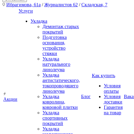
Ибрагимова, 61а
/
Журналистов 62
/
Складская, 7
Услуги
Укладка
Демонтаж старых
покрытий
Подготовка
основания,
устройство
стяжки
Укладка
натурального
линолеума
Укладка
Как купить
антистатического,
токопроводящего
Условия
линолеума
оплаты
Укладка
Блог
Условия
Вака
Акции
ковролина,
доставки
ковровой плитки
Гарантия
Укладка
на товар
спортивных
покрытий
Укладка