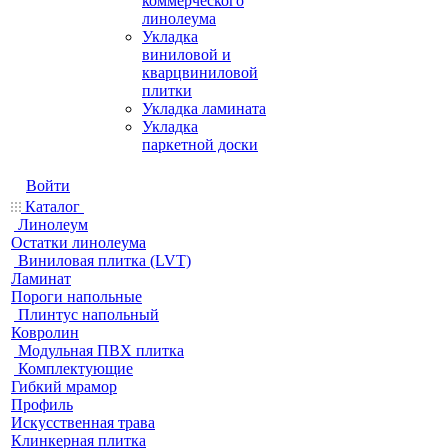
коммерческого
линолеума
Укладка
виниловой и
кварцвиниловой
плитки
Укладка ламината
Укладка
паркетной доски
Войти
Каталог
Линолеум
Остатки линолеума
Виниловая плитка (LVT)
Ламинат
Пороги напольные
Плинтус напольный
Ковролин
Модульная ПВХ плитка
Комплектующие
Гибкий мрамор
Профиль
Искусственная трава
Клинкерная плитка