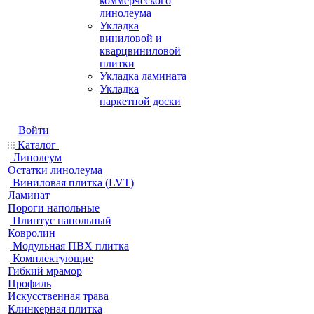
коммерческого
линолеума
Укладка
виниловой и
кварцвиниловой
плитки
Укладка ламината
Укладка
паркетной доски
Войти
Каталог
Линолеум
Остатки линолеума
Виниловая плитка (LVT)
Ламинат
Пороги напольные
Плинтус напольный
Ковролин
Модульная ПВХ плитка
Комплектующие
Гибкий мрамор
Профиль
Искусственная трава
Клинкерная плитка