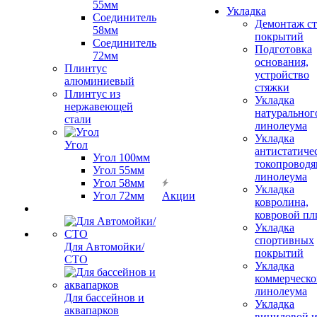
55мм
Укладка
Соединитель
Демонтаж с
58мм
покрытий
Соединитель
Подготовка
72мм
основания,
Плинтус
устройство
алюминиевый
стяжки
Плинтус из
Укладка
нержавеющей
натуральног
стали
линолеума
Укладка
Угол
антистатиче
Угол 100мм
токопроводя
Угол 55мм
линолеума
Угол 58мм
Укладка
Угол 72мм
Акции
ковролина,
ковровой пл
Укладка
спортивных
Для Автомойки/
покрытий
СТО
Укладка
коммерческо
линолеума
Для бассейнов и
Укладка
аквапарков
виниловой 