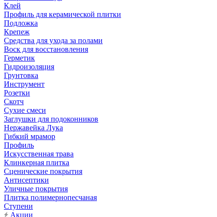
Клей
Профиль для керамической плитки
Подложка
Крепеж
Средства для ухода за полами
Воск для восстановления
Герметик
Гидроизоляция
Грунтовка
Инструмент
Розетки
Скотч
Сухие смеси
Заглушки для подоконников
Нержавейка Лука
Гибкий мрамор
Профиль
Искусственная трава
Клинкерная плитка
Сценические покрытия
Антисептики
Уличные покрытия
Плитка полимернопесчаная
Ступени
Акции