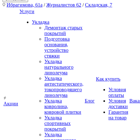
Ибрагимова, 61а
/
Журналистов 62
/
Складская, 7
Услуги
Укладка
Демонтаж старых
покрытий
Подготовка
основания,
устройство
стяжки
Укладка
натурального
линолеума
Укладка
Как купить
антистатического,
токопроводящего
Условия
линолеума
оплаты
Укладка
Блог
Условия
Вака
Акции
ковролина,
доставки
ковровой плитки
Гарантия
Укладка
на товар
спортивных
покрытий
Укладка