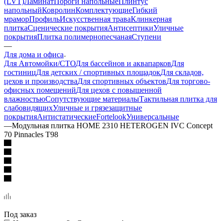
(LVT)
Ламинат
Пороги напольные
Плинтус
напольный
Ковролин
Комплектующие
Гибкий
мрамор
Профиль
Искусственная трава
Клинкерная
плитка
Сценические покрытия
Антисептики
Уличные
покрытия
Плитка полимернопесчаная
Ступени
—
Для дома и офиса
Для Автомойки/СТО
Для бассейнов и аквапарков
Для
гостиниц
Для детских / спортивных площадок
Для складов,
цехов и производства
Для спортивных объектов
Для торгово-
офисных помещений
Для цехов с повышенной
влажностью
Сопутствующие материалы
Тактильная плитка для
слабовидящих
Уличные и грязезащитные
покрытия
Антистатические
Fortelook
Универсальные
—
Модульная плитка HOME 2310 HETEROGEN IVC Concept
70 Pinnacles T98
Под заказ