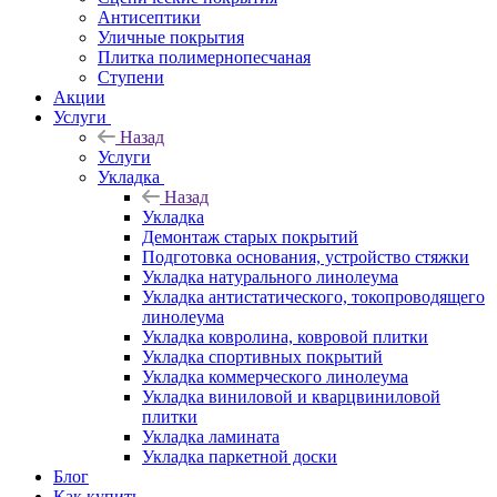
Антисептики
Уличные покрытия
Плитка полимернопесчаная
Ступени
Акции
Услуги
Назад
Услуги
Укладка
Назад
Укладка
Демонтаж старых покрытий
Подготовка основания, устройство стяжки
Укладка натурального линолеума
Укладка антистатического, токопроводящего
линолеума
Укладка ковролина, ковровой плитки
Укладка спортивных покрытий
Укладка коммерческого линолеума
Укладка виниловой и кварцвиниловой
плитки
Укладка ламината
Укладка паркетной доски
Блог
Как купить