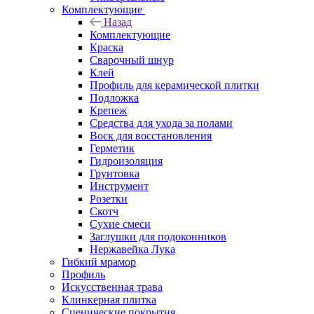
Комплектующие
Назад
Комплектующие
Краска
Сварочный шнур
Клей
Профиль для керамической плитки
Подложка
Крепеж
Средства для ухода за полами
Воск для восстановления
Герметик
Гидроизоляция
Грунтовка
Инструмент
Розетки
Скотч
Сухие смеси
Заглушки для подоконников
Нержавейка Лука
Гибкий мрамор
Профиль
Искусственная трава
Клинкерная плитка
Сценические покрытия