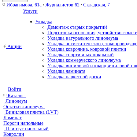
Ибрагимова, 61а
/
Журналистов 62
/
Складская, 7
Услуги
Укладка
Демонтаж старых покрытий
Подготовка основания, устройство стяжк
Укладка натурального линолеума
Укладка антистатического, токопроводящ
Акции
Укладка ковролина, ковровой плитки
Укладка спортивных покрытий
Укладка коммерческого линолеума
Укладка виниловой и кварцвиниловой пл
Укладка ламината
Укладка паркетной доски
Войти
Каталог
Линолеум
Остатки линолеума
Виниловая плитка (LVT)
Ламинат
Пороги напольные
Плинтус напольный
Ковролин