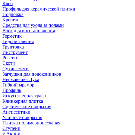
Клей
Профиль для керамической плитки
Подложка
Крепеж
Средства для ухода за полами
Воск для восстановления
Герметик
Гидроизоляция
Грунтовка
Инструмент
Розетки
Скотч
Сухие смеси
Заглушки для подоконников
Нержавейка Лука
Гибкий мрамор
Профиль
Искусственная трава
Клинкерная плитка
Сценические покрытия
Антисептики
Уличные покрытия
Плитка полимернопесчаная
Ступени
Акции