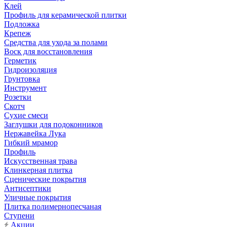
Клей
Профиль для керамической плитки
Подложка
Крепеж
Средства для ухода за полами
Воск для восстановления
Герметик
Гидроизоляция
Грунтовка
Инструмент
Розетки
Скотч
Сухие смеси
Заглушки для подоконников
Нержавейка Лука
Гибкий мрамор
Профиль
Искусственная трава
Клинкерная плитка
Сценические покрытия
Антисептики
Уличные покрытия
Плитка полимернопесчаная
Ступени
Акции