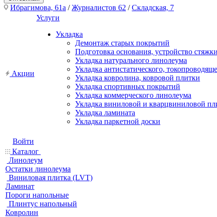
Ибрагимова, 61а
/
Журналистов 62
/
Складская, 7
Услуги
Укладка
Демонтаж старых покрытий
Подготовка основания, устройство стяжк
Укладка натурального линолеума
Укладка антистатического, токопроводящ
Акции
Укладка ковролина, ковровой плитки
Укладка спортивных покрытий
Укладка коммерческого линолеума
Укладка виниловой и кварцвиниловой пл
Укладка ламината
Укладка паркетной доски
Войти
Каталог
Линолеум
Остатки линолеума
Виниловая плитка (LVT)
Ламинат
Пороги напольные
Плинтус напольный
Ковролин