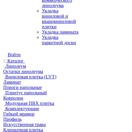
коммерческого
линолеума
Укладка
виниловой и
кварцвиниловой
плитки
Укладка ламината
Укладка
паркетной доски
Войти
Каталог
Линолеум
Остатки линолеума
Виниловая плитка (LVT)
Ламинат
Пороги напольные
Плинтус напольный
Ковролин
Модульная ПВХ плитка
Комплектующие
Гибкий мрамор
Профиль
Искусственная трава
Клинкерная плитка