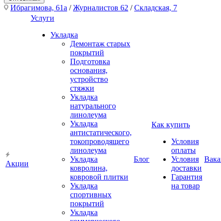
Ибрагимова, 61а
/
Журналистов 62
/
Складская, 7
Услуги
Укладка
Демонтаж старых
покрытий
Подготовка
основания,
устройство
стяжки
Укладка
натурального
линолеума
Укладка
Как купить
антистатического,
токопроводящего
Условия
линолеума
оплаты
Укладка
Блог
Условия
Вака
Акции
ковролина,
доставки
ковровой плитки
Гарантия
Укладка
на товар
спортивных
покрытий
Укладка