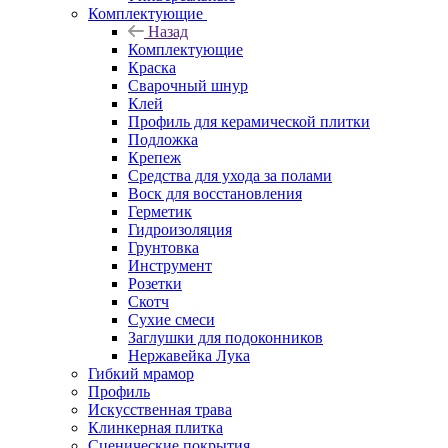
Комплектующие
Назад
Комплектующие
Краска
Сварочный шнур
Клей
Профиль для керамической плитки
Подложка
Крепеж
Средства для ухода за полами
Воск для восстановления
Герметик
Гидроизоляция
Грунтовка
Инструмент
Розетки
Скотч
Сухие смеси
Заглушки для подоконников
Нержавейка Лука
Гибкий мрамор
Профиль
Искусственная трава
Клинкерная плитка
Сценические покрытия