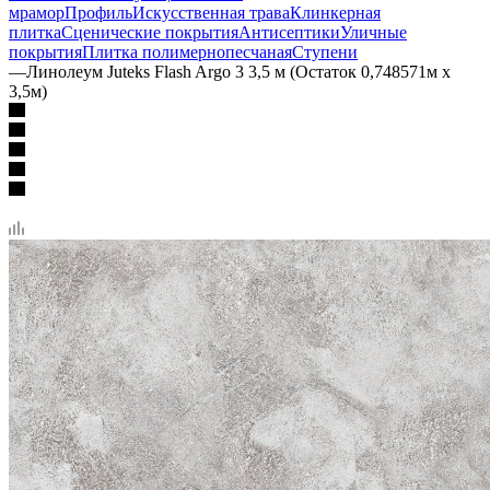
мрамор
Профиль
Искусственная трава
Клинкерная
плитка
Сценические покрытия
Антисептики
Уличные
покрытия
Плитка полимернопесчаная
Ступени
—
Линолеум Juteks Flash Argo 3 3,5 м (Остаток 0,748571м x
3,5м)