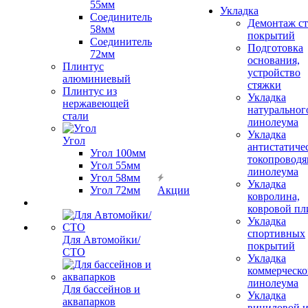
55мм
Укладка
Соединитель
Демонтаж с
58мм
покрытий
Соединитель
Подготовка
72мм
основания,
Плинтус
устройство
алюминиевый
стяжки
Плинтус из
Укладка
нержавеющей
натуральног
стали
линолеума
Укладка
Угол
антистатиче
Угол 100мм
токопроводя
Угол 55мм
линолеума
Угол 58мм
Укладка
Угол 72мм
Акции
ковролина,
ковровой пл
Укладка
спортивных
Для Автомойки/
покрытий
СТО
Укладка
коммерческо
линолеума
Для бассейнов и
Укладка
аквапарков
виниловой 