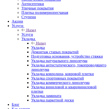
Антисептики
Уличные покрытия
Плитка полимернопесчаная
Ступени
Акции
Услуги
Назад
Услуги
Укладка
Назад
Укладка
Демонтаж старых покрытий
Подготовка основания, устройство стяжки
Укладка натурального линолеума
Укладка антистатического, токопроводящего
линолеума
Укладка ковролина, ковровой плитки
Укладка спортивных покрытий
Укладка коммерческого линолеума
Укладка виниловой и кварцвиниловой
плитки
Укладка ламината
Укладка паркетной доски
Блог
Как купить