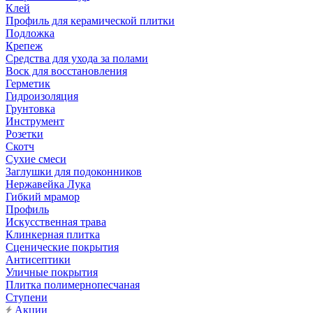
Клей
Профиль для керамической плитки
Подложка
Крепеж
Средства для ухода за полами
Воск для восстановления
Герметик
Гидроизоляция
Грунтовка
Инструмент
Розетки
Скотч
Сухие смеси
Заглушки для подоконников
Нержавейка Лука
Гибкий мрамор
Профиль
Искусственная трава
Клинкерная плитка
Сценические покрытия
Антисептики
Уличные покрытия
Плитка полимернопесчаная
Ступени
Акции